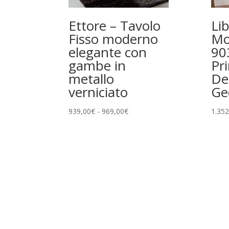
Ettore – Tavolo
Li
Fisso moderno
Mo
elegante con
90
gambe in
Pr
metallo
De
verniciato
Ge
Fascia
939,00
€
-
969,00
€
1.352
di
prezzo:
da
939,00€
a
969,00€