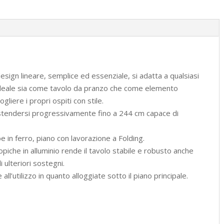
quantità
esign lineare, semplice ed essenziale, si adatta a qualsiasi
a ideale sia come tavolo da pranzo che come elemento
liere i propri ospiti con stile.
 estendersi progressivamente fino a 244 cm capace di
be in ferro, piano con lavorazione a Folding.
piche in alluminio rende il tavolo stabile e robusto anche
 ulteriori sostegni.
’utilizzo in quanto alloggiate sotto il piano principale.