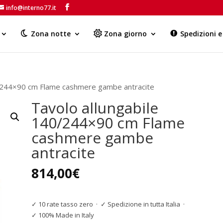
info@interno77.it
Products
search
Zona notte
Zona giorno
Spedizioni 
0/244×90 cm Flame cashmere gambe antracite
Tavolo allungabile
140/244×90 cm Flame
cashmere gambe
antracite
814,00
€
✓ 10 rate tasso zero
·
✓ Spedizione in tutta Italia
·
✓ 100% Made in Italy