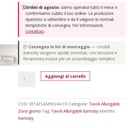
🗓️
Ordini di agosto:
siamo operativi tutto il mese e
confermiamo subito il tuo ordine. Le produzioni
ripartono a settembre e da lì valgono le normali
tempistiche di consegna. Per informazioni
contattaci
.
📦
Consegna in kit di montaggio
— i mobili
Itamoby vengono spediti smontati, con istruzioni e
ferramenta incluse per un assemblaggio semplice.
Tavolo
Aggiungi al carrello
allungabile
140/244x90
cm
Flame
COD:
VETAFLAM90244-CH
Categorie:
Tavoli Allungabili
,
cashmere
Zona giorno
Tag:
Tavoli Allungabili Itamoby
Marchio:
gambe
Itamoby
antracite