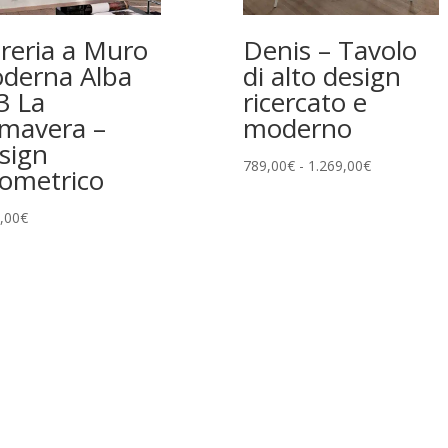
breria a Muro
Denis – Tavolo
derna Alba
di alto design
3 La
ricercato e
imavera –
moderno
sign
Fascia
789,00
€
-
1.269,00
€
ometrico
di
prezzo:
,00
€
da
789,00€
a
1.269,00€