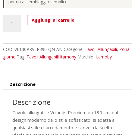
per un assemblaggio semplice.
Tavolo
Aggiungi al carrello
allungabile
130/390x90
cm
Volantis
COD:
VE130PRVLP390-QN-AN
Categorie:
Tavoli Allungabili
,
Zona
Premium
giorno
Tag:
Tavoli Allungabili Itamoby
Marchio:
Itamoby
quercia
natura
gambe
Descrizione
antracite
quantità
Descrizione
Tavolo allungabile Volantis Premium da 130 cm, dal
design moderno dallo stile sofisticato, si adatta a
qualsiasi stile di arredamento e si rivela la scelta
ideale sia come tavolo da pranzo che come elemento