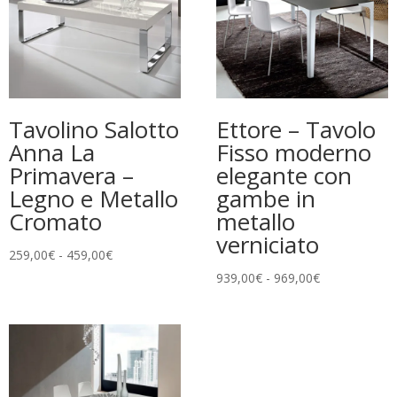
Tavolino Salotto
Ettore – Tavolo
Anna La
Fisso moderno
Primavera –
elegante con
Legno e Metallo
gambe in
Cromato
metallo
verniciato
Fascia
259,00
€
-
459,00
€
di
Fascia
939,00
€
-
969,00
€
prezzo:
di
da
prezzo:
259,00€
da
a
939,00€
459,00€
a