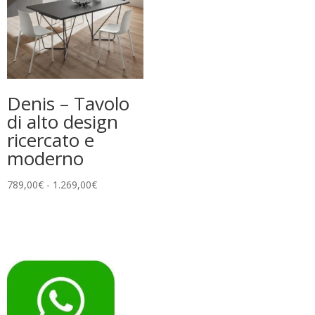
969,00€
Denis – Tavolo
di alto design
ricercato e
moderno
Fascia
789,00
€
-
1.269,00
€
di
prezzo:
da
789,00€
a
1.269,00€