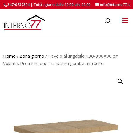
347/0737304 | Tutti i giorni dalle 10.00 alle 22.00
info@interno77.it
roducts
earch
Home
/
Zona giorno
/ Tavolo allungabile 130/390×90 cm
Volantis Premium quercia natura gambe antracite