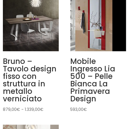
Bruno –
Mobile
Tavolo design
Ingresso Lia
fisso con
500 – Pelle
struttura in
Bianca La
metallo
Primavera
verniciato
Design
Fascia
879,00
€
-
1.339,00
€
593,00
€
di
prezzo: