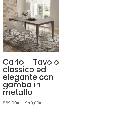
da
879,00€
a
1.339,00€
Carlo – Tavolo
classico ed
elegante con
gamba in
metallo
Fascia
869,00
€
-
949,00
€
di
prezzo:
da
869,00€