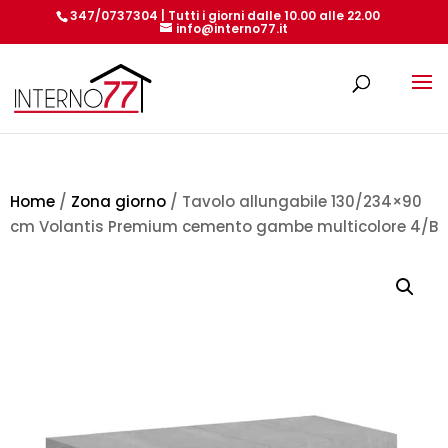
347/0737304 | Tutti i giorni dalle 10.00 alle 22.00
info@interno77.it
Products
search
Home
/
Zona giorno
/ Tavolo allungabile 130/234×90
cm Volantis Premium cemento gambe multicolore 4/B