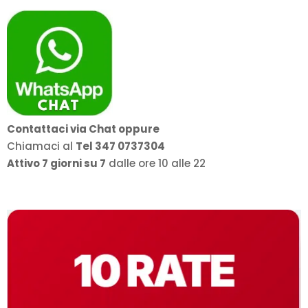
a
949,00€
Contattaci via Chat oppure
Chiamaci al
Tel 347 0737304
Attivo 7 giorni su 7
dalle ore 10 alle 22