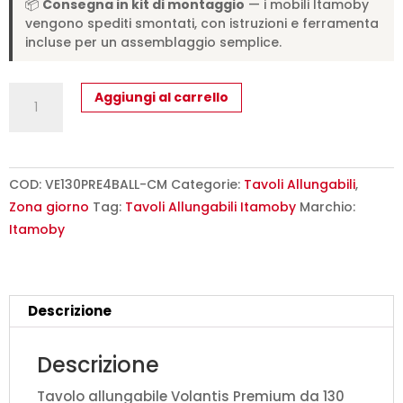
📦
Consegna in kit di montaggio
— i mobili Itamoby
vengono spediti smontati, con istruzioni e ferramenta
incluse per un assemblaggio semplice.
Tavolo
Aggiungi al carrello
allungabile
130/234x90
cm
Volantis
COD:
VE130PRE4BALL-CM
Categorie:
Tavoli Allungabili
,
Premium
Zona giorno
Tag:
Tavoli Allungabili Itamoby
Marchio:
cemento
Itamoby
gambe
multicolore
4/B
Descrizione
quantità
Descrizione
Tavolo allungabile Volantis Premium da 130