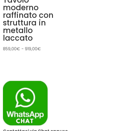
Tavolo
moderno
raffinato con
struttura in
metallo
laccato
Fascia
859,00
€
-
919,00
€
di
prezzo:
da
859,00€
a
919,00€