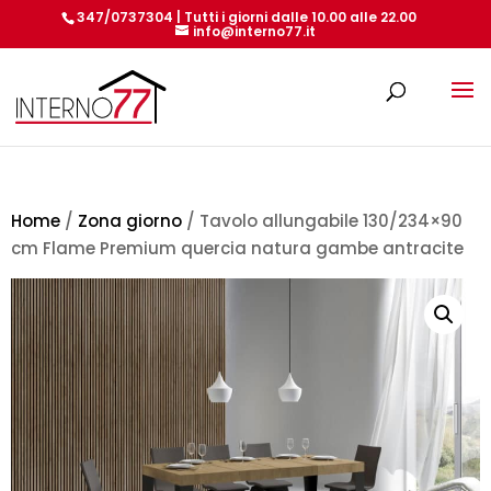
347/0737304 | Tutti i giorni dalle 10.00 alle 22.00
info@interno77.it
Products
search
Home
/
Zona giorno
/ Tavolo allungabile 130/234×90
cm Flame Premium quercia natura gambe antracite