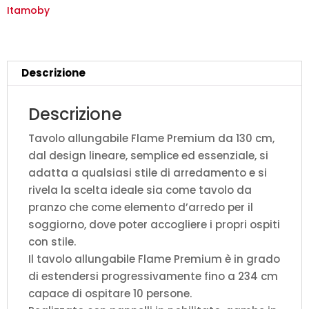
quercia
Itamoby
natura
gambe
antracite
Descrizione
quantità
Descrizione
Tavolo allungabile Flame Premium da 130 cm,
dal design lineare, semplice ed essenziale, si
adatta a qualsiasi stile di arredamento e si
rivela la scelta ideale sia come tavolo da
pranzo che come elemento d’arredo per il
soggiorno, dove poter accogliere i propri ospiti
con stile.
Il tavolo allungabile Flame Premium è in grado
di estendersi progressivamente fino a 234 cm
capace di ospitare 10 persone.