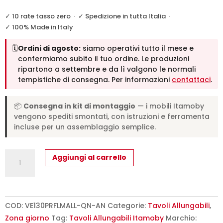
✓ 10 rate tasso zero
·
✓ Spedizione in tutta Italia
·
✓ 100% Made in Italy
🗓️
Ordini di agosto:
siamo operativi tutto il mese e
confermiamo subito il tuo ordine. Le produzioni
ripartono a settembre e da lì valgono le normali
tempistiche di consegna. Per informazioni
contattaci
.
📦
Consegna in kit di montaggio
— i mobili Itamoby
vengono spediti smontati, con istruzioni e ferramenta
incluse per un assemblaggio semplice.
Tavolo
Aggiungi al carrello
allungabile
130/234x90
cm
Flame
COD:
VE130PRFLMALL-QN-AN
Categorie:
Tavoli Allungabili
,
Premium
Zona giorno
Tag:
Tavoli Allungabili Itamoby
Marchio: