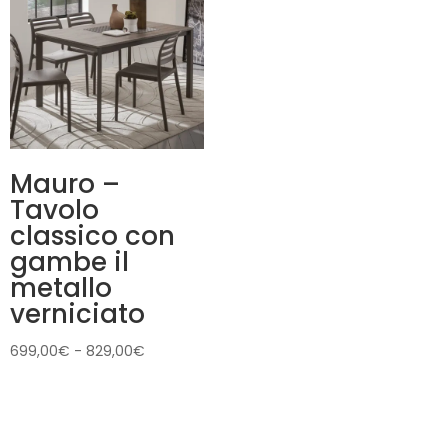
a
1.339,00€
Mauro –
Tavolo
classico con
gambe il
metallo
verniciato
Fascia
699,00
€
-
829,00
€
di
prezzo:
da
699,00€