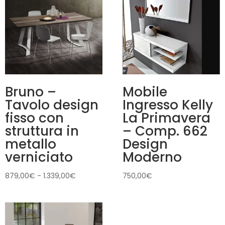
Bruno –
Mobile
Tavolo design
Ingresso Kelly
fisso con
La Primavera
struttura in
– Comp. 662
metallo
Design
verniciato
Moderno
Fascia
879,00
€
-
1.339,00
€
750,00
€
di
prezzo:
da
879,00€