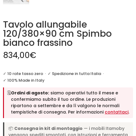
Tavolo allungabile
120/380×90 cm Spimbo
bianco frassino
834,00
€
✓ 10 rate tasso zero
·
✓ Spedizione in tutta Italia
·
✓ 100% Made in Italy
🗓️
Ordini di agosto:
siamo operativi tutto il mese e
confermiamo subito il tuo ordine. Le produzioni
ripartono a settembre e da lì valgono le normali
tempistiche di consegna. Per informazioni
contattaci
.
📦
Consegna in kit di montaggio
— i mobili Itamoby
vengono spediti smontati, con istruzioni e ferramenta