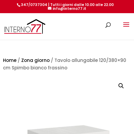
347/0737304 | Tutti i giorni dalle 10.00 alle 22.00
info@interno77.it
Products
search
Home
/
Zona giorno
/ Tavolo allungabile 120/380×90
cm Spimbo bianco frassino