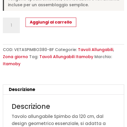
incluse per un assemblaggio semplice.
Tavolo
Aggiungi al carrello
allungabile
120/380x90
cm
Spimbo
COD:
VETASPIMBO380-BF
Categorie:
Tavoli Allungabili
,
bianco
Zona giorno
Tag:
Tavoli Allungabili Itamoby
Marchio:
frassino
Itamoby
quantità
Descrizione
Descrizione
Tavolo allungabile Spimbo da 120 cm, dal
design geometrico essenziale, si adatta a