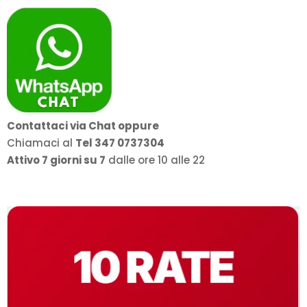
a
829,00€
Contattaci via Chat oppure
Chiamaci al
Tel 347 0737304
Attivo 7 giorni su 7
dalle ore 10 alle 22