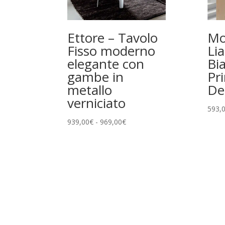
Ettore – Tavolo
Mo
Fisso moderno
Lia
elegante con
Bi
gambe in
Pr
metallo
De
verniciato
593,
Fascia
939,00
€
-
969,00
€
di
prezzo:
da
939,00€
a
969,00€