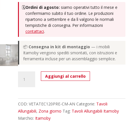
🗓️
Ordini di agosto:
siamo operativi tutto il mese e
confermiamo subito il tuo ordine. Le produzioni
ripartono a settembre e da lì valgono le normali
tempistiche di consegna. Per informazioni
contattaci
.
📦
Consegna in kit di montaggio
— i mobili
Itamoby vengono spediti smontati, con istruzioni e
ferramenta incluse per un assemblaggio semplice.
Tavolo
Aggiungi al carrello
allungabile
120/224x90
cm
Tecno
COD:
VETATEC120PRE-CM-AN
Categorie:
Tavoli
Premium
Allungabili
,
Zona giorno
Tag:
Tavoli Allungabili Itamoby
cemento
Marchio:
Itamoby
gambe