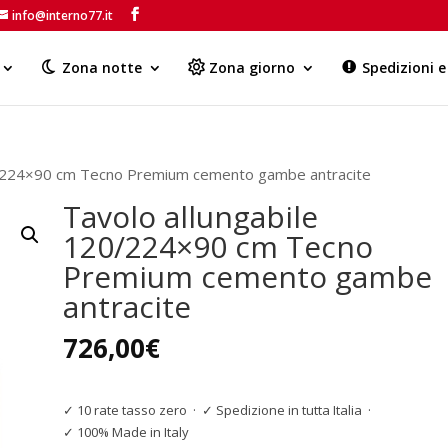
info@interno77.it
Products
search
Zona notte
Zona giorno
Spedizioni 
0/224×90 cm Tecno Premium cemento gambe antracite
Tavolo allungabile
120/224×90 cm Tecno
Premium cemento gambe
antracite
726,00
€
✓ 10 rate tasso zero
·
✓ Spedizione in tutta Italia
·
✓ 100% Made in Italy