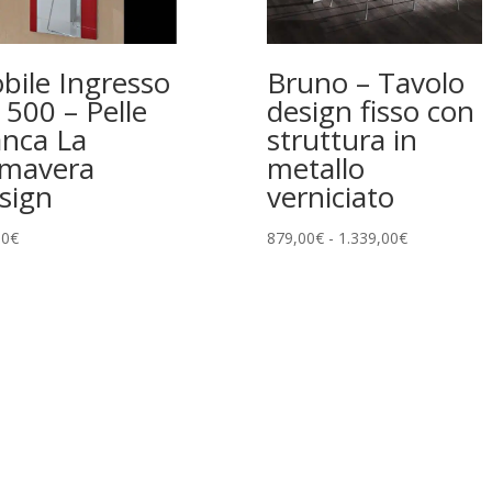
bile Ingresso
Bruno – Tavolo
 500 – Pelle
design fisso con
anca La
struttura in
imavera
metallo
sign
verniciato
Fascia
00
€
879,00
€
-
1.339,00
€
di
prezzo:
da
879,00€
a
1.339,00€