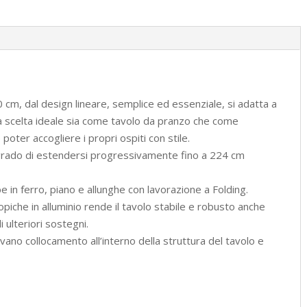
antracite
quantità
cm, dal design lineare, semplice ed essenziale, si adatta a
 la scelta ideale sia come tavolo da pranzo che come
oter accogliere i propri ospiti con stile.
 grado di estendersi progressivamente fino a 224 cm
be in ferro, piano e allunghe con lavorazione a Folding.
piche in alluminio rende il tavolo stabile e robusto anche
 ulteriori sostegni.
vano collocamento all’interno della struttura del tavolo e