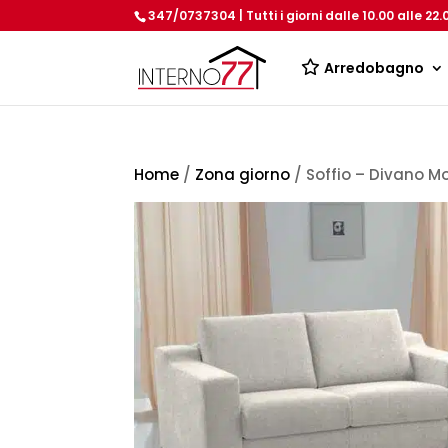
347/0737304 | Tutti i giorni dalle 10.00 alle 22.
Arredobagno
Home
/
Zona giorno
/ Soffio – Divano M