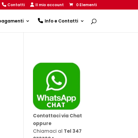
Contatti
Il mio account
0 Elementi
 pagamenti
Info e Contatti
Contattaci via Chat
oppure
€
Chiamaci al
Tel 347