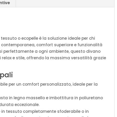
ntive
-
Interno77
quantità
 tessuto o ecopelle è la soluzione ideale per chi
a contemporanea, comfort superiore e funzionalità
rsi perfettamente a ogni ambiente, questo divano
i relax e stile, offrendo la massima versatilità grazie
pali
bile per un comfort personalizzato, ideale per la
sta in legno massello e imbottitura in poliuretano
durata eccezionale.
e in tessuto completamente sfoderabile o in