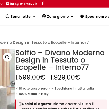
00
info@interno77.it
Products
search
Zona notte
Zona giorno
Spedizioni e
oderno Design in Tessuto o Ecopelle – Interno77
Soffio – Divano Moderno
Design in Tessuto o
Ecopelle – Interno77
Fascia
1.599,00
€
-
1.929,00
€
di
prezzo:
✓ 10 rate tasso zero
·
✓ Spedizione in tutta Italia
·
da
✓ 100% Made in Italy
1.599,00
🗓️
Ordini di agosto:
siamo operativi tutto il
a