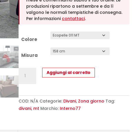
mese e confermiamo subito il tuo ordine. Le
1.929,00
produzioni ripartono a settembre e da lì
valgono le normali tempistiche di consegna.
Per informazioni
contattaci
.
Colore
Misura
Soffio
Aggiungi al carrello
-
Divano
Moderno
Design
COD:
N/A
Categorie:
Divani
,
Zona giorno
Tag:
in
divani
,
mt
Marchio:
Interno77
Tessuto
o
Ecopelle