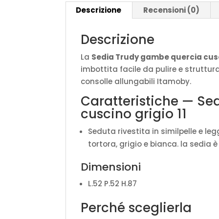
Descrizione
Recensioni (0)
Descrizione
La
Sedia Trudy gambe quercia cusci
imbottita facile da pulire e struttur
consolle allungabili Itamoby.
Caratteristiche — S
cuscino grigio 11
Seduta rivestita in similpelle e le
tortora, grigio e bianca. la sedia è
Dimensioni
L.52 P.52 H.87
Perché sceglierla