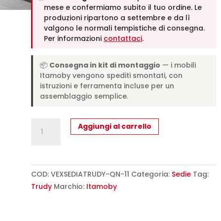
mese e confermiamo subito il tuo ordine. Le
produzioni ripartono a settembre e da lì
valgono le normali tempistiche di consegna.
Per informazioni
contattaci
.
📦
Consegna in kit di montaggio
— i mobili
Itamoby vengono spediti smontati, con
istruzioni e ferramenta incluse per un
assemblaggio semplice.
Sedia
Aggiungi al carrello
Trudy
gambe
quercia
cuscino
COD:
VEXSEDIATRUDY-QN-11
Categoria:
Sedie
Tag:
grigio
Trudy
Marchio:
Itamoby
11
L.52