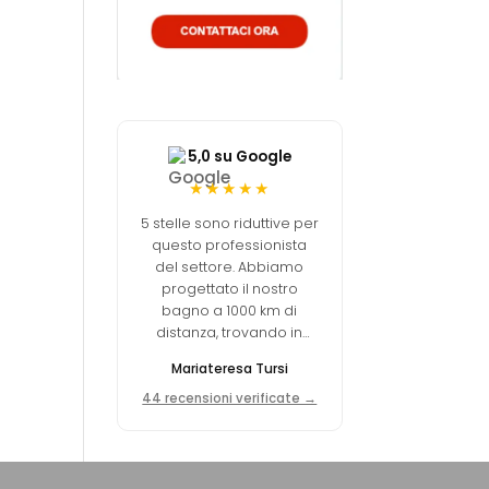
5,0 su Google
★★★★★
5 stelle sono riduttive per
questo professionista
del settore. Abbiamo
progettato il nostro
bagno a 1000 km di
distanza, trovando in
Michele una persona
Mariateresa Tursi
tanto professionale
quanto empatica.
44 recensioni verificate →
Consiglio assolutamente
Interno77!