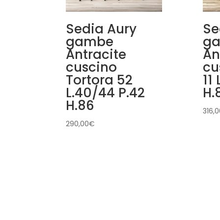
Sedia Aury
Se
gambe
g
Antracite
An
cuscino
cu
Tortora 52
11
L.40/44 P.42
H.
H.86
316,0
290,00
€