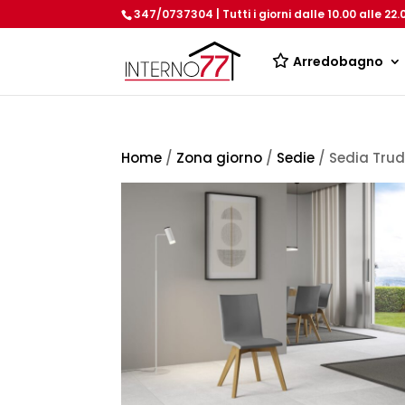
347/0737304 | Tutti i giorni dalle 10.00 alle 22.
Arredobagno
Home
/
Zona giorno
/
Sedie
/ Sedia Trud