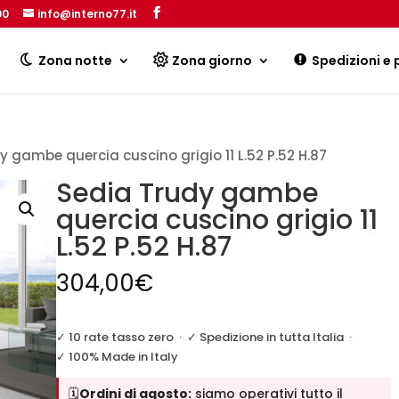
00
info@interno77.it
Products
search
Zona notte
Zona giorno
Spedizioni e
y gambe quercia cuscino grigio 11 L.52 P.52 H.87
Sedia Trudy gambe
quercia cuscino grigio 11
L.52 P.52 H.87
304,00
€
✓ 10 rate tasso zero
·
✓ Spedizione in tutta Italia
·
✓ 100% Made in Italy
🗓️
Ordini di agosto:
siamo operativi tutto il