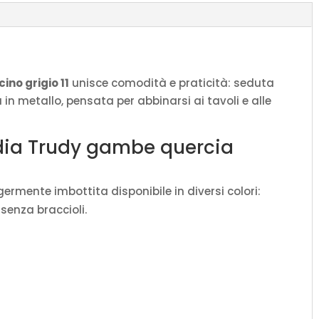
P.52
H.87
quantità
no grigio 11
unisce comodità e praticità: seduta
a in metallo, pensata per abbinarsi ai tavoli e alle
edia Trudy gambe quercia
ggermente imbottita disponibile in diversi colori:
 senza braccioli.