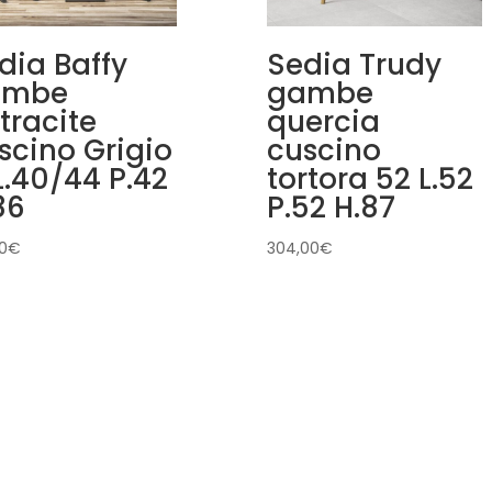
dia Baffy
Sedia Trudy
ambe
gambe
tracite
quercia
scino Grigio
cuscino
 L.40/44 P.42
tortora 52 L.52
86
P.52 H.87
0
€
304,00
€