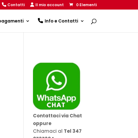
Contatti
Il mio account
0 Elementi
 pagamenti
Info e Contatti
Contattaci via Chat
oppure
Chiamaci al
Tel 347