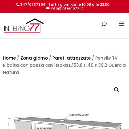
347/0737304 | Tutti i giorni dalle 10.00 alle 22.00
info@interno77.it
Products
search
Home
/
Zona giorno
/
Pareti attrezzate
/ Pensile TV
Ribalta con passa cavi Isoka L.153,6 H.40 P.39,2 Quercia
Natura