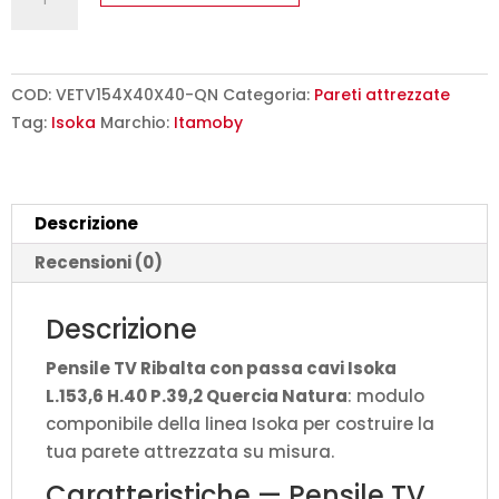
TV
Ribalta
con
passa
COD:
VETV154X40X40-QN
Categoria:
Pareti attrezzate
cavi
Tag:
Isoka
Marchio:
Itamoby
Isoka
L.153,6
H.40
Descrizione
P.39,2
Quercia
Recensioni (0)
Natura
quantità
Descrizione
Pensile TV Ribalta con passa cavi Isoka
L.153,6 H.40 P.39,2 Quercia Natura
: modulo
componibile della linea Isoka per costruire la
tua parete attrezzata su misura.
Caratteristiche — Pensile TV