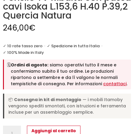
cavi Isoka L.153,6 H.40 P.39,2
Quercia Natura
246,00
€
✓ 10 rate tasso zero
·
✓ Spedizione in tutta Italia
·
✓ 100% Made in Italy
🗓️
Ordini di agosto:
siamo operativi tutto il mese e
confermiamo subito il tuo ordine. Le produzioni
ripartono a settembre e da lì valgono le normali
tempistiche di consegna. Per informazioni
contattaci
.
📦
Consegna in kit di montaggio
— i mobili Itamoby
vengono spediti smontati, con istruzioni e ferramenta
incluse per un assemblaggio semplice.
Pensile
Aggiungi al carrello