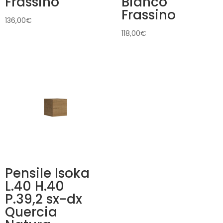
Frassino
Bianco
Frassino
136,00
€
118,00
€
Pensile Isoka
L.40 H.40
P.39,2 sx-dx
Quercia