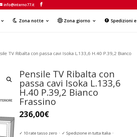
info@interno77.it
Products
search
Zona notte
Zona giorno
Spedizioni 
sile TV Ribalta con passa cavi Isoka L.133,6 H.40 P.39,2 Bianco
Pensile TV Ribalta con
passa cavi Isoka L.133,6
H.40 P.39,2 Bianco
Frassino
236,00
€
✓ 10 rate tasso zero
·
✓ Spedizione in tutta Italia
·