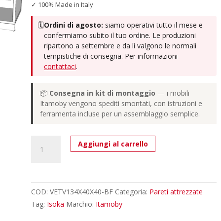
✓ 100% Made in Italy
🗓️
Ordini di agosto:
siamo operativi tutto il mese e
confermiamo subito il tuo ordine. Le produzioni
ripartono a settembre e da lì valgono le normali
tempistiche di consegna. Per informazioni
contattaci
.
📦
Consegna in kit di montaggio
— i mobili
Itamoby vengono spediti smontati, con istruzioni e
ferramenta incluse per un assemblaggio semplice.
Pensile
Aggiungi al carrello
TV
Ribalta
con
passa
COD:
VETV134X40X40-BF
Categoria:
Pareti attrezzate
cavi
Tag:
Isoka
Marchio:
Itamoby
Isoka