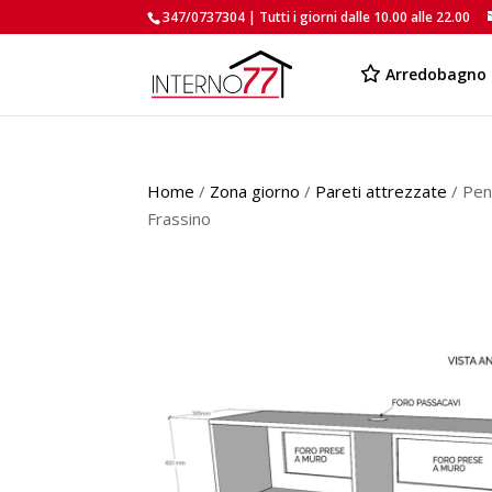
347/0737304 | Tutti i giorni dalle 10.00 alle 22.00
Arredobagno
Home
/
Zona giorno
/
Pareti attrezzate
/ Pen
Frassino