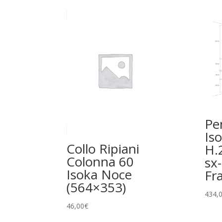
Pe
Is
Collo Ripiani
H.
Colonna 60
sx
Isoka Noce
Fr
(564×353)
434,
46,00
€