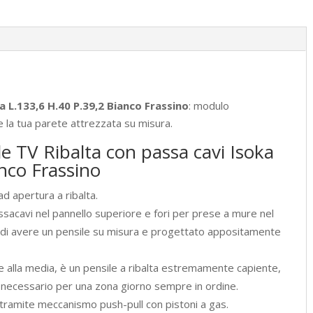
L.133,6
H.40
P.39,2
Bianco
Frassino
quantità
a L.133,6 H.40 P.39,2 Bianco Frassino
: modulo
e la tua parete attrezzata su misura.
le TV Ribalta con passa cavi Isoka
nco Frassino
d apertura a ribalta.
assacavi nel pannello superiore e fori per prese a mure nel
 di avere un pensile su misura e progettato appositamente
.
e alla media, è un pensile a ribalta estremamente capiente,
 il necessario per una zona giorno sempre in ordine.
e tramite meccanismo push-pull con pistoni a gas.