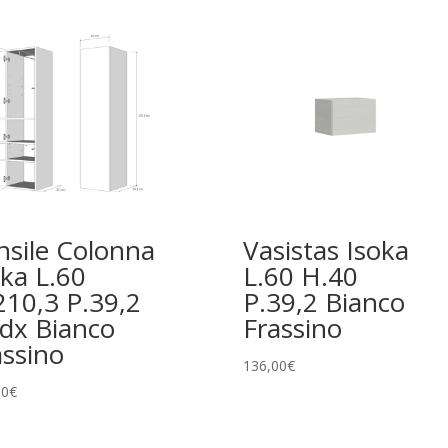
nsile Colonna
Vasistas Isoka
oka L.60
L.60 H.40
210,3 P.39,2
P.39,2 Bianco
-dx Bianco
Frassino
assino
136,00
€
00
€