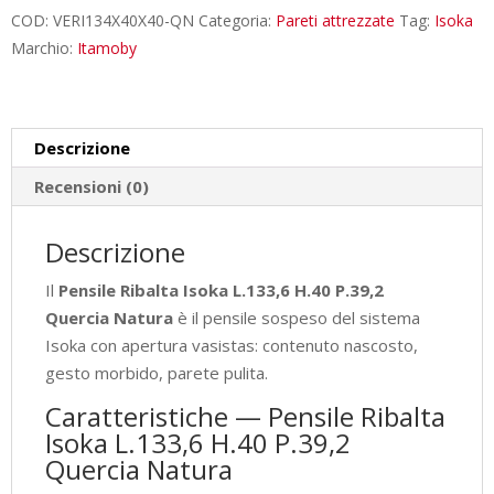
H.40
COD:
VERI134X40X40-QN
Categoria:
Pareti attrezzate
Tag:
Isoka
P.39,2
Marchio:
Itamoby
Quercia
Natura
quantità
Descrizione
Recensioni (0)
Descrizione
Il
Pensile Ribalta Isoka L.133,6 H.40 P.39,2
Quercia Natura
è il pensile sospeso del sistema
Isoka con apertura vasistas: contenuto nascosto,
gesto morbido, parete pulita.
Caratteristiche — Pensile Ribalta
Isoka L.133,6 H.40 P.39,2
Quercia Natura