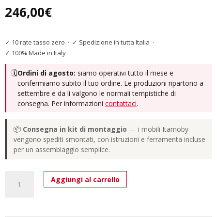
246,00
€
✓ 10 rate tasso zero
·
✓ Spedizione in tutta Italia
·
✓ 100% Made in Italy
🗓️
Ordini di agosto:
siamo operativi tutto il mese e
confermiamo subito il tuo ordine. Le produzioni ripartono a
settembre e da lì valgono le normali tempistiche di
consegna. Per informazioni
contattaci
.
📦
Consegna in kit di montaggio
— i mobili Itamoby
vengono spediti smontati, con istruzioni e ferramenta incluse
per un assemblaggio semplice.
Pensile
Aggiungi al carrello
Ribalta
Isoka
L.133,6