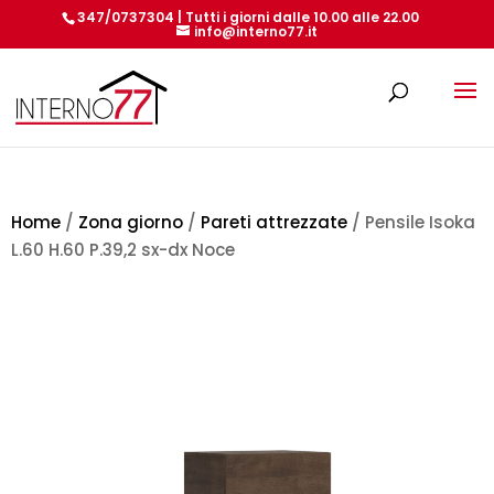
347/0737304 | Tutti i giorni dalle 10.00 alle 22.00
info@interno77.it
Products
search
Home
/
Zona giorno
/
Pareti attrezzate
/ Pensile Isoka
L.60 H.60 P.39,2 sx-dx Noce