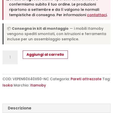
confermiamo subito il tuo ordine. Le produzioni
ripartono a settembre e da lì valgono le normali
tempistiche di consegna. Per informazioni
contattaci
.
📦
Consegna in kit di montaggio
— i mobili Itamoby
vengono spediti smontati, con istruzioni e ferramenta
incluse per un assemblaggio semplice.
Pensile
Aggiungi al carrello
Isoka
L.60
H.60
P.39,2
COD:
VEPEN60X40X60-NC
Categoria:
Pareti attrezzate
Tag:
sx-
Isoka
Marchio:
Itamoby
dx
Noce
quantità
Descrizione