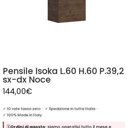
Pensile Isoka L.60 H.60 P.39,2
sx-dx Noce
144,00
€
✓ 10 rate tasso zero
·
✓ Spedizione in tutta Italia
·
✓ 100% Made in Italy
🗓️
Ordini di agosto:
siamo operativi tutto il mese e