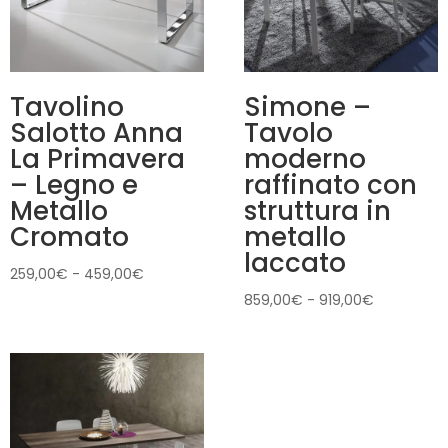
Tavolino
Simone –
Salotto Anna
Tavolo
La Primavera
moderno
– Legno e
raffinato con
Metallo
struttura in
Cromato
metallo
laccato
Fascia
259,00
€
-
459,00
€
di
Fascia
859,00
€
-
919,00
€
prezzo:
di
da
prezzo:
259,00€
da
a
859,00€
459,00€
a
919,00€