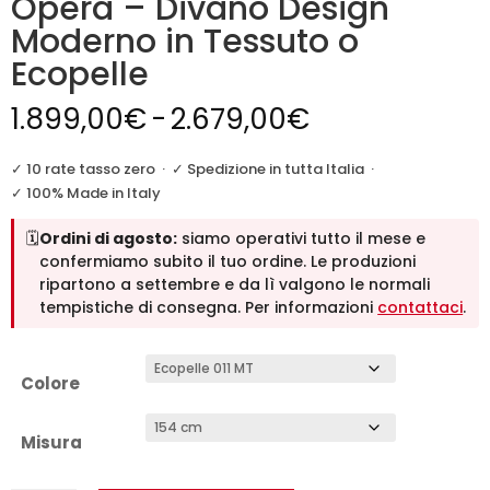
Opera – Divano Design
Moderno in Tessuto o
Ecopelle
Fascia
1.899,00
€
-
2.679,00
€
di
prezzo:
✓ 10 rate tasso zero
·
✓ Spedizione in tutta Italia
·
da
✓ 100% Made in Italy
1.899,00€
🗓️
Ordini di agosto:
siamo operativi tutto il mese e
a
confermiamo subito il tuo ordine. Le produzioni
2.679,00€
ripartono a settembre e da lì valgono le normali
tempistiche di consegna. Per informazioni
contattaci
.
Colore
Misura