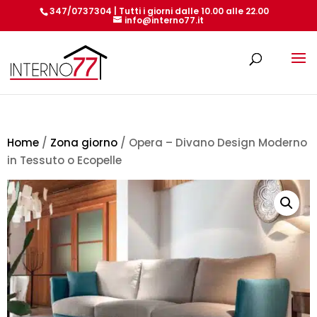
347/0737304 | Tutti i giorni dalle 10.00 alle 22.00
info@interno77.it
Products
search
Home
/
Zona giorno
/ Opera – Divano Design Moderno
in Tessuto o Ecopelle