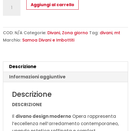
Opera
Aggiungi al carrello
-
Divano
Design
Moderno
COD:
N/A
Categorie:
Divani
,
Zona giorno
Tag:
divani
,
mt
in
Marchio:
Samoa Divani e Imbottiti
Tessuto
o
Ecopelle
Descrizione
quantità
Informazioni aggiuntive
Descrizione
DESCRIZIONE
Il
divano design moderno
Opera rappresenta
l’eccellenza nell’arredamento contemporaneo,
unendo estetica raffinata e comfort