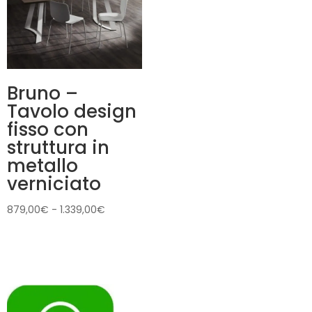
Bruno –
Tavolo design
fisso con
struttura in
metallo
verniciato
Fascia
879,00
€
-
1.339,00
€
di
prezzo:
da
879,00€
a
1.339,00€