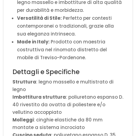
legno massello e imbottiture di alta qualità
per durabilità e morbidezza.
Versatilità di Stile:
Perfetto per contesti
contemporanei o tradizionali, grazie alla
sua eleganza intrinseca.
Made in Italy:
Prodotto con maestria
costruttiva nel rinomato distretto del
mobile di Treviso-Pordenone.
Dettagli e Specifiche
Struttura
: legno massello e multistrato di
legno
Imbottitura struttura
: poliuretano espanso D.
40 rivestito da ovatta di poliestere e/o
vellutino accoppiato
Molleggi
: cinghie elastiche da 80 mm
montate a sistema incrociato
Cuscino seduta
: poliuretano espanso D. 35