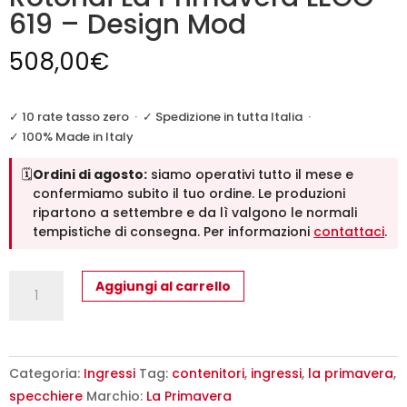
619 – Design Mod
508,00
€
✓ 10 rate tasso zero
·
✓ Spedizione in tutta Italia
·
✓ 100% Made in Italy
🗓️
Ordini di agosto:
siamo operativi tutto il mese e
confermiamo subito il tuo ordine. Le produzioni
ripartono a settembre e da lì valgono le normali
tempistiche di consegna. Per informazioni
contattaci
.
Mobile
Aggiungi al carrello
Ingresso
con
Specchi
Rotondi
Categoria:
Ingressi
Tag:
contenitori
,
ingressi
,
la primavera
,
La
specchiere
Marchio:
La Primavera