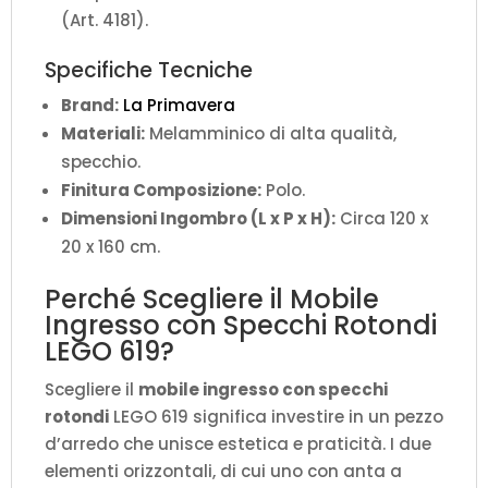
(Art. 4181).
Specifiche Tecniche
Brand:
La Primavera
Materiali:
Melamminico di alta qualità,
specchio.
Finitura Composizione:
Polo.
Dimensioni Ingombro (L x P x H):
Circa 120 x
20 x 160 cm.
Perché Scegliere il Mobile
Ingresso con Specchi Rotondi
LEGO 619?
Scegliere il
mobile ingresso con specchi
rotondi
LEGO 619 significa investire in un pezzo
d’arredo che unisce estetica e praticità. I due
elementi orizzontali, di cui uno con anta a