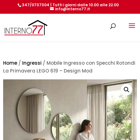
347/0737304 | Tutti i giorni dalle 10.00 alle 22.00
info@interno77.it
Products
search
Home
/
Ingressi
/ Mobile Ingresso con Specchi Rotondi
La Primavera LEGO 619 – Design Mod