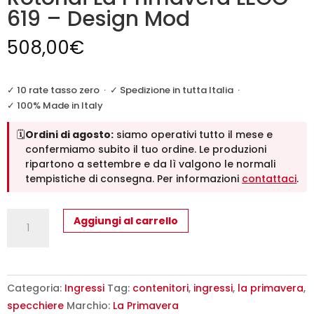
619 – Design Mod
508,00
€
✓ 10 rate tasso zero
·
✓ Spedizione in tutta Italia
·
✓ 100% Made in Italy
🗓️
Ordini di agosto:
siamo operativi tutto il mese e
confermiamo subito il tuo ordine. Le produzioni
ripartono a settembre e da lì valgono le normali
tempistiche di consegna. Per informazioni
contattaci
.
Mobile
Aggiungi al carrello
Ingresso
con
Specchi
Rotondi
Categoria:
Ingressi
Tag:
contenitori
,
ingressi
,
la primavera
,
La
specchiere
Marchio:
La Primavera