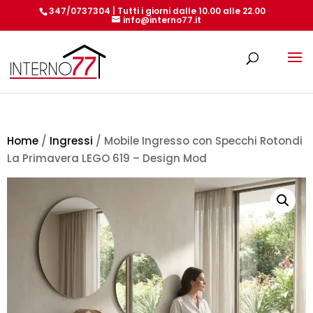
347/0737304 | Tutti i giorni dalle 10.00 alle 22.00
info@interno77.it
Products
search
Home
/
Ingressi
/ Mobile Ingresso con Specchi Rotondi
La Primavera LEGO 619 – Design Mod