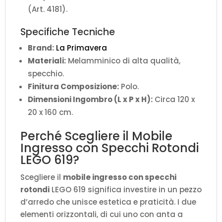
(Art. 4181).
Specifiche Tecniche
Brand:
La Primavera
Materiali:
Melamminico di alta qualità,
specchio.
Finitura Composizione:
Polo.
Dimensioni Ingombro (L x P x H):
Circa 120 x
20 x 160 cm.
Perché Scegliere il Mobile
Ingresso con Specchi Rotondi
LEGO 619?
Scegliere il
mobile ingresso con specchi
rotondi
LEGO 619 significa investire in un pezzo
d’arredo che unisce estetica e praticità. I due
elementi orizzontali, di cui uno con anta a