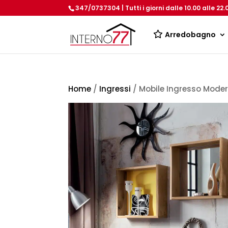
347/0737304 | Tutti i giorni dalle 10.00 alle 22.
Arredobagno
Home
/
Ingressi
/ Mobile Ingresso Moder