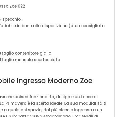
esso Zoe 622
, specchio.
ariabile in base alla disposizione (area consigliata
Mobile Ingresso Moderno Zoe
rno
che unisca funzionalità, design e un tocco di
a Primavera è la scelta ideale. La sua modularità ti
 a qualsiasi spazio, dal più piccolo ingresso a un
un impatto visivo straordinario. I materiali di