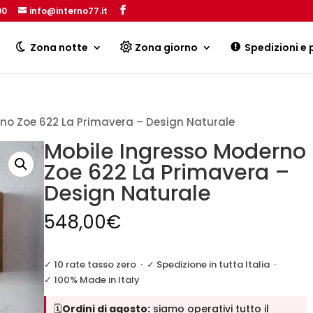
00
info@interno77.it
Products
search
Zona notte
Zona giorno
Spedizioni e
no Zoe 622 La Primavera – Design Naturale
Mobile Ingresso Moderno
Zoe 622 La Primavera –
Design Naturale
548,00
€
✓ 10 rate tasso zero
·
✓ Spedizione in tutta Italia
·
✓ 100% Made in Italy
🗓️
Ordini di agosto:
siamo operativi tutto il