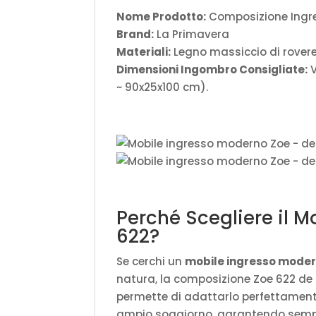
Nome Prodotto:
Composizione Ingr
Brand:
La Primavera
Materiali:
Legno massiccio di rovere
Dimensioni Ingombro Consigliate:
V
~ 90x25x100 cm).
Perché Scegliere il 
622?
Se cerchi un
mobile ingresso mode
natura, la composizione Zoe 622 de L
permette di adattarlo perfettamente
ampio soggiorno, garantendo sempre 