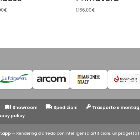
00
€
1.166,00
€
Showroom
Spedizioni
Trasporto e montag
vacy policy
.app
— Rendering d’arredo con intelligenza artificiale, un progett