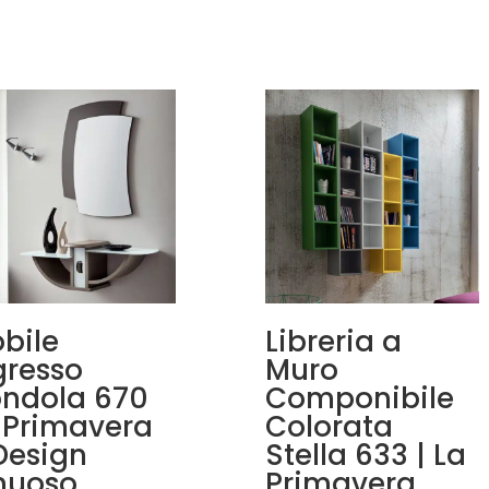
bile
Libreria a
gresso
Muro
ndola 670
Componibile
 Primavera
Colorata
Design
Stella 633 | La
nuoso
Primavera