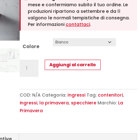
mese e confermiamo subito il tuo ordine. Le
produzioni ripartono a settembre e da lì
valgono le normali tempistiche di consegna.
Per informazioni
contattaci
.
Colore
Mobile
Aggiungi al carrello
Ingresso
Moderno
Zoe
622
COD:
N/A
Categoria:
Ingressi
Tag:
contenitori
,
La
ingressi
,
la primavera
,
specchiere
Marchio:
La
Primavera
Primavera
-
Design
Naturale
ntive