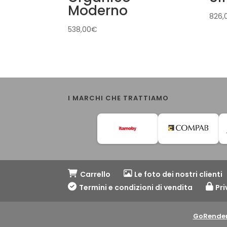
Moderno
826,
538,00
€
I MARCHI CHE TRATTIAMO
Carrello
Le foto dei nostri clienti
Termini e condizioni di vendita
Pri
GoRender