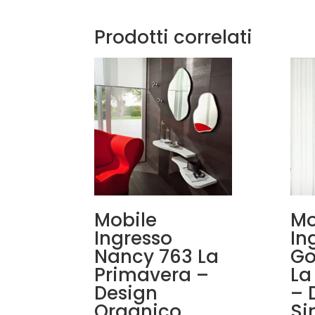
Prodotti correlati
Mobile
Mo
Ingresso
In
Nancy 763 La
Go
Primavera –
La
Design
– 
Organico
Si