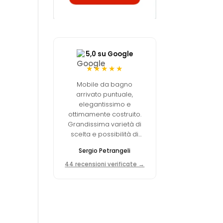
5,0 su Google
★★★★★
Mobile da bagno
arrivato puntuale,
elegantissimo e
ottimamente costruito.
Grandissima varietà di
scelta e possibilità di
personalizzare. La qualità
Sergio Petrangeli
dei materiali è
decisamente elevata.
44 recensioni verificate →