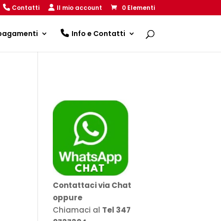
Contatti
Il mio account
0 Elementi
 pagamenti
Info e Contatti
Contattaci via Chat
oppure
Chiamaci al
Tel 347