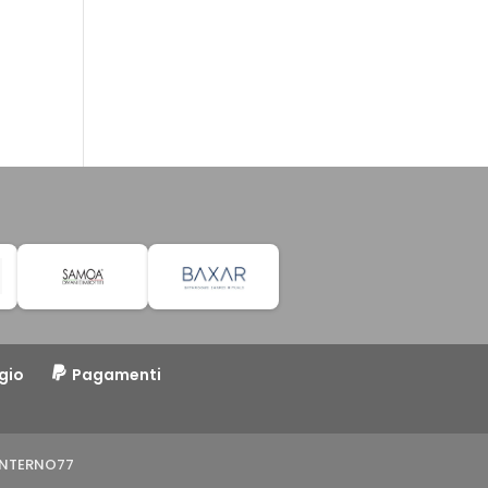
gio
Pagamenti
o INTERNO77