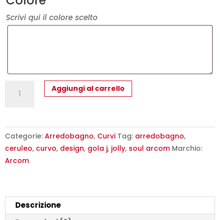
Colore
Scrivi qui il colore scelto
Mobile
Aggiungi al carrello
Bagno
Curvo
Arcom
Soul
Categorie:
Arredobagno
,
Curvi
Tag:
arredobagno
,
Ceruleo
ceruleo
,
curvo
,
design
,
gola j
,
jolly
,
soul arcom
Marchio:
con
Arcom
Colonna
170
cm
Descrizione
quantità