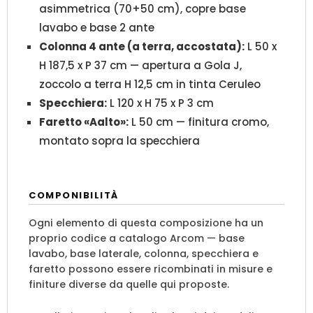
asimmetrica (70+50 cm), copre base
lavabo e base 2 ante
Colonna 4 ante (a terra, accostata):
L 50 x
H 187,5 x P 37 cm — apertura a Gola J,
zoccolo a terra H 12,5 cm in tinta Ceruleo
Specchiera:
L 120 x H 75 x P 3 cm
Faretto «Aalto»:
L 50 cm — finitura cromo,
montato sopra la specchiera
COMPONIBILITÀ
Ogni elemento di questa composizione ha un
proprio codice a catalogo Arcom — base
lavabo, base laterale, colonna, specchiera e
faretto possono essere ricombinati in misure e
finiture diverse da quelle qui proposte.