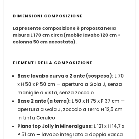
DIMENSIONI COMPOSIZIONE
La presente composizione è proposta nella
misura L 170 cm circa (mobile lavabo 120 cm +
colonna 50 cm accostata).
ELEMENTI DELLA COMPOSIZIONE
Base lavabo curva a 2 ante (sospesa):
L 70
x H 50 x P 50 cm — apertura a Gola J, senza
maniglie a vista, senza zoccolo
Base 2 ante (a terra):
L 50 x H 75 x P 37 cm —
apertura a Gola J, zoccolo a terra H 12,5 cm
in tinta Ceruleo
Piano top Jolly in Mineralguss:
L 121 x H 14,7 x
P 51 cm — lavabo integrato a doppia vasca