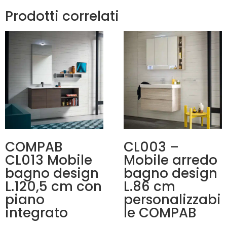
Prodotti correlati
COMPAB
CL003 –
CL013 Mobile
Mobile arredo
bagno design
bagno design
L.120,5 cm con
L.86 cm
piano
personalizzabi
integrato
le COMPAB