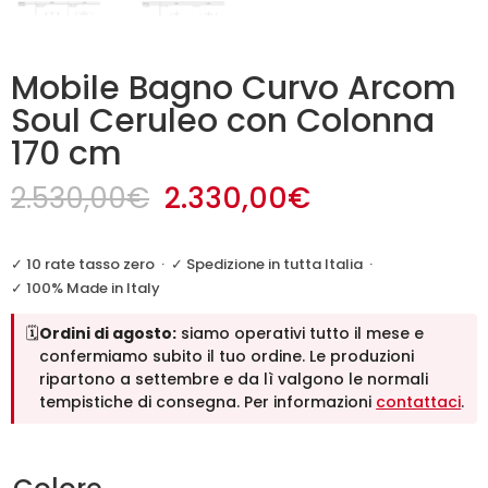
Mobile Bagno Curvo Arcom
Soul Ceruleo con Colonna
170 cm
Il
Il
2.530,00
€
2.330,00
€
prezzo
prezzo
originale
attuale
✓ 10 rate tasso zero
·
✓ Spedizione in tutta Italia
·
era:
è:
✓ 100% Made in Italy
2.530,00€.
2.330,00€.
🗓️
Ordini di agosto:
siamo operativi tutto il mese e
confermiamo subito il tuo ordine. Le produzioni
ripartono a settembre e da lì valgono le normali
tempistiche di consegna. Per informazioni
contattaci
.