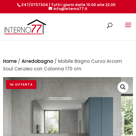
347/0737304 | Tutti i giorni dalle 10.00 alle 22.00
info@interno77.it
Products
search
Home
/
Arredobagno
/ Mobile Bagno Curvo Arcom
Soul Ceruleo con Colonna 170 cm
IN OFFERTA