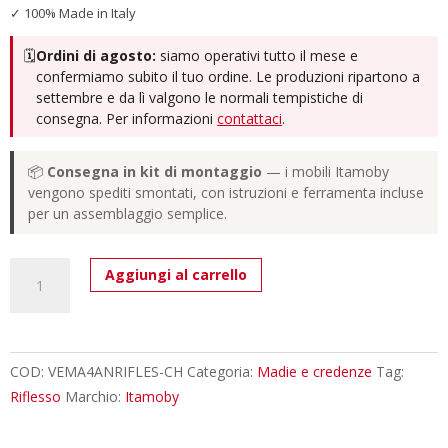
✓ 100% Made in Italy
🗓️
Ordini di agosto:
siamo operativi tutto il mese e
confermiamo subito il tuo ordine. Le produzioni ripartono a
settembre e da lì valgono le normali tempistiche di
consegna. Per informazioni
contattaci
.
📦
Consegna in kit di montaggio
— i mobili Itamoby
vengono spediti smontati, con istruzioni e ferramenta incluse
per un assemblaggio semplice.
Madia
Aggiungi al carrello
moderna
4
ante
174x40x81
COD:
VEMA4ANRIFLES-CH
Categoria:
Madie e credenze
Tag:
cm
Riflesso
Marchio:
Itamoby
Riflesso
cashmere