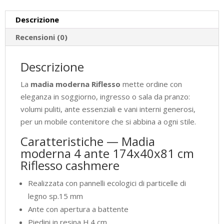
quantità
Descrizione
Recensioni (0)
Descrizione
La
madia moderna Riflesso
mette ordine con
eleganza in soggiorno, ingresso o sala da pranzo:
volumi puliti, ante essenziali e vani interni generosi,
per un mobile contenitore che si abbina a ogni stile.
Caratteristiche — Madia
moderna 4 ante 174x40x81 cm
Riflesso cashmere
Realizzata con pannelli ecologici di particelle di
legno sp.15 mm
Ante con apertura a battente
Piedini in resina H.4 cm