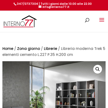
347/0737304 | Tutti i giorni dalle 10.00 alle 22.00
info@interno77.it
Products
search
Home
/
Zona giorno
/
Librerie
/ Libreria moderna Trek 5
elementi cemento L.227 P.35 H.200 cm