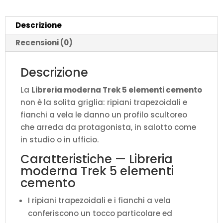
P.35
H.200
Descrizione
cm
quantità
Recensioni (0)
Descrizione
La
Libreria moderna Trek 5 elementi cemento
non è la solita griglia: ripiani trapezoidali e
fianchi a vela le danno un profilo scultoreo
che arreda da protagonista, in salotto come
in studio o in ufficio.
Caratteristiche — Libreria
moderna Trek 5 elementi
cemento
I ripiani trapezoidali e i fianchi a vela
conferiscono un tocco particolare ed