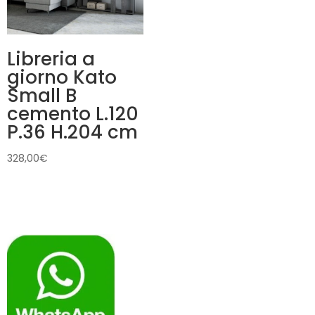
Libreria a
giorno Kato
Small B
cemento L.120
P.36 H.204 cm
328,00
€