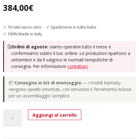
384,00
€
✓ 10 rate tasso zero
·
✓ Spedizione in tutta Italia
·
✓ 100% Made in Italy
🗓️
Ordini di agosto:
siamo operativi tutto il mese e
confermiamo subito il tuo ordine. Le produzioni ripartono a
settembre e da lì valgono le normali tempistiche di
consegna. Per informazioni
contattaci
.
📦
Consegna in kit di montaggio
— i mobili Itamoby
vengono spediti smontati, con istruzioni e ferramenta incluse
per un assemblaggio semplice.
Libreria
Aggiungi al carrello
a
giorno
Kato