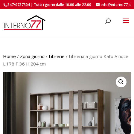
347/0737304 | Tutti i giorni dalle 10.00 alle 22.00
info@interno77.it
roducts
earch
Home
/
Zona giorno
/
Librerie
/ Libreria a giorno Kato A noce
L.178 P.36 H.204 cm