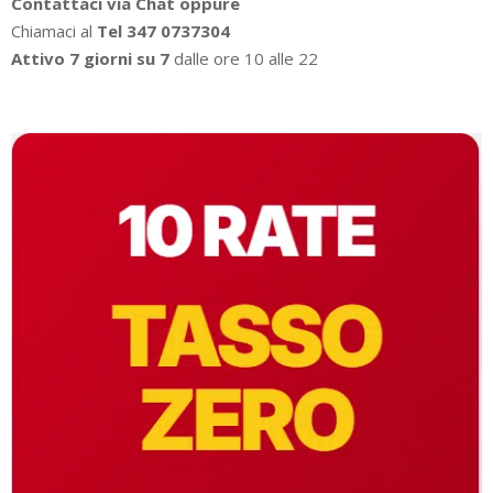
Contattaci via Chat oppure
Chiamaci al
Tel 347 0737304
Attivo 7 giorni su 7
dalle ore 10 alle 22