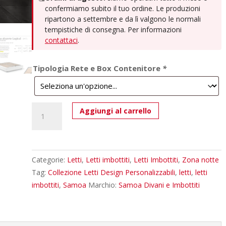
confermiamo subito il tuo ordine. Le produzioni
ripartono a settembre e da lì valgono le normali
tempistiche di consegna. Per informazioni
contattaci
.
Tipologia Rete e Box Contenitore
*
Letto
Aggiungi al carrello
Matrimoniale
Samoa
Zen
-
Categorie:
Letti
,
Letti imbottiti
,
Letti Imbottiti
,
Zona notte
Design
Tag:
Collezione Letti Design Personalizzabili
,
letti
,
letti
Moderno
imbottiti
,
Samoa
Marchio:
Samoa Divani e Imbottiti
Made
in
Italy