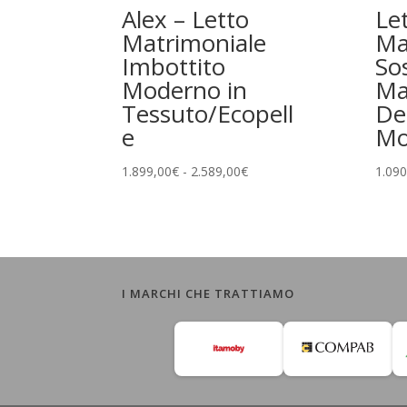
Alex – Letto
Le
Matrimoniale
Ma
Imbottito
So
Moderno in
Ma
Tessuto/Ecopell
De
e
Mo
Fascia
1.899,00
€
-
2.589,00
€
1.090
di
prezzo:
da
1.899,00€
a
I MARCHI CHE TRATTIAMO
2.589,00€