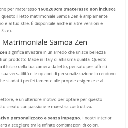
ione per materasso
160x200cm (materasso non incluso)
.
er questo il letto matrimoniale Samoa Zen è ampiamente
o e al tuo stile. È disponibile anche in altre versioni e
 Size).
to Matrimoniale Samoa Zen
 Zen
significa investire in un arredo che unisce bellezza
i un prodotto Made in Italy di altissima qualità. Questo
il fulcro della tua camera da letto, pensato per offrirti
a sua versatilità e le opzioni di personalizzazione lo rendono
 che si adatti perfettamente alle proprie esigenze e al
settore, è un ulteriore motivo per optare per questo
to creato con passione e maestria costruttiva.
ntivo personalizzato e senza impegno.
I nostri interior
ti a scegliere tra le infinite combinazioni di colori,