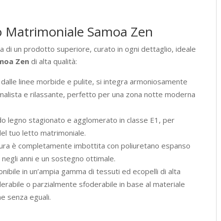
tto Matrimoniale Samoa Zen
a di un prodotto superiore, curato in ogni dettaglio, ideale
amoa Zen
di alta qualità:
 dalle linee morbide e pulite, si integra armoniosamente
imalista e rilassante, perfetto per una zona notte moderna
ido legno stagionato e agglomerato in classe E1, per
del tuo letto matrimoniale.
tura è completamente imbottita con poliuretano espanso
 negli anni e un sostegno ottimale.
nibile in un’ampia gamma di tessuti ed ecopelli di alta
derabile o parzialmente sfoderabile in base al materiale
ne senza eguali.