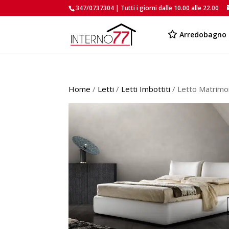
347/0737304 | Tutti i giorni dalle 10.00 alle 22.00
Arredobagno
Home
/
Letti
/
Letti Imbottiti
/ Letto Matrimo