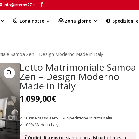
info@interno77.it
Products
search
Zona notte
Zona giorno
Spedizioni 
niale Samoa Zen – Design Moderno Made in Italy
Letto Matrimoniale Samoa
Zen – Design Moderno
Made in Italy
1.099,00
€
✓ 10 rate tasso zero
·
✓ Spedizione in tutta Italia
·
✓ 100% Made in Italy
🗓️
Ordini di agosto:
siamo operativi tutto il mese e