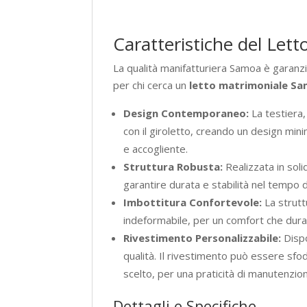
Caratteristiche del Le
La qualità manifatturiera Samoa è garanzi
per chi cerca un
letto matrimoniale S
Design Contemporaneo:
La testiera,
con il giroletto, creando un design min
e accogliente.
Struttura Robusta:
Realizzata in sol
garantire durata e stabilità nel tempo 
Imbottitura Confortevole:
La strut
indeformabile, per un comfort che dura
Rivestimento Personalizzabile:
Dispo
qualità. Il rivestimento può essere sfo
scelto, per una praticità di manutenzio
Dettagli e Specifiche