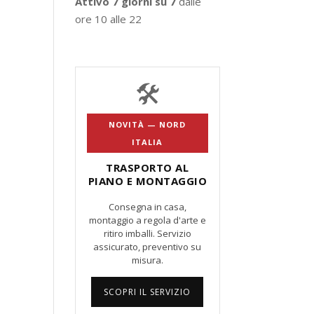
Attivo 7 giorni su 7
dalle
ore 10 alle 22
🛠️
NOVITÀ — NORD
ITALIA
TRASPORTO AL
PIANO E MONTAGGIO
Consegna in casa,
montaggio a regola d'arte e
ritiro imballi. Servizio
assicurato, preventivo su
misura.
SCOPRI IL SERVIZIO