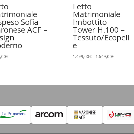
tto
Letto
trimoniale
Matrimoniale
speso Sofia
Imbottito
ronese ACF –
Tower H.100 –
sign
Tessuto/Ecopell
derno
e
Fascia
,00
€
1.499,00
€
-
1.649,00
€
di
prezzo:
da
1.499,00€
a
1.649,00€