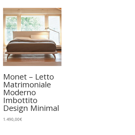
1.390,00€
prezzo:
a
da
2.019,00€
1.049,00€
a
1.499,00€
Monet – Letto
Matrimoniale
Moderno
Imbottito
Design Minimal
1.490,00
€