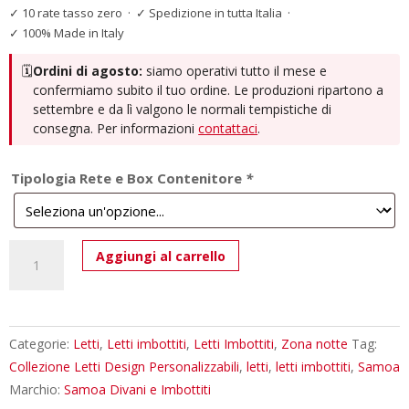
✓ 10 rate tasso zero
·
✓ Spedizione in tutta Italia
·
✓ 100% Made in Italy
🗓️
Ordini di agosto:
siamo operativi tutto il mese e
confermiamo subito il tuo ordine. Le produzioni ripartono a
settembre e da lì valgono le normali tempistiche di
consegna. Per informazioni
contattaci
.
Tipologia Rete e Box Contenitore
*
Letto
Aggiungi al carrello
Matrimoniale
Samoa
Relaxed
-
Categorie:
Letti
,
Letti imbottiti
,
Letti Imbottiti
,
Zona notte
Tag:
Design
Collezione Letti Design Personalizzabili
,
letti
,
letti imbottiti
,
Samoa
Italiano
Marchio:
Samoa Divani e Imbottiti