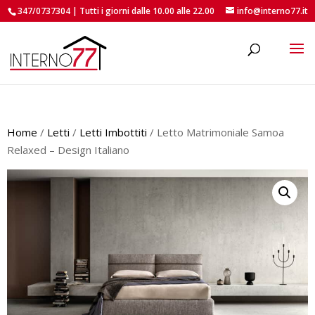
347/0737304 | Tutti i giorni dalle 10.00 alle 22.00
info@interno77.it
roducts
earch
Home
/
Letti
/
Letti Imbottiti
/ Letto Matrimoniale Samoa
Relaxed – Design Italiano