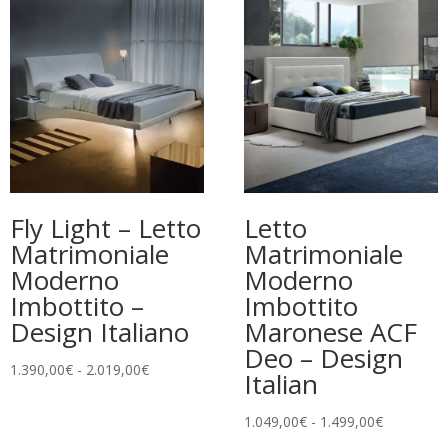
Fly Light – Letto
Letto
Matrimoniale
Matrimoniale
Moderno
Moderno
Imbottito –
Imbottito
Design Italiano
Maronese ACF
Deo – Design
Fascia
1.390,00
€
-
2.019,00
€
Italian
di
prezzo:
Fascia
1.049,00
€
-
1.499,00
€
da
di