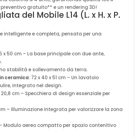
uo preventivo gratuito** e un rendering 3D!
ta del Mobile L14 (L. x H. x P.
ne intelligente e completa, pensata per una
75 x 50 cm – La base principale con due ante,
.
rano stabilità e sollevamento da terra.
 in ceramica
: 72 x 40 x 51 cm – Un lavatoio
ulire, integrato nel design.
 x 20,8 cm – Specchiera di design essenziale per
8 cm – Illuminazione integrata per valorizzare la zona
m – Modulo aereo compatto per spazio contenitivo