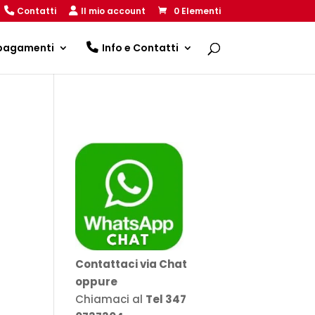
Contatti
Il mio account
0 Elementi
 pagamenti
Info e Contatti
Contattaci via Chat
oppure
Chiamaci al
Tel 347