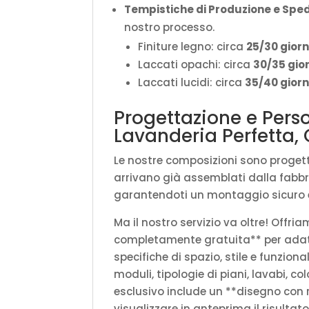
Tempistiche di Produzione e Sped
nostro processo.
Finiture legno: circa
25/30 giorn
Laccati opachi: circa
30/35 gior
Laccati lucidi: circa
35/40 giorni
Progettazione e Perso
Lavanderia Perfetta,
Le nostre composizioni sono progetta
arrivano già assemblati dalla fabbr
garantendoti un montaggio sicuro e
Ma il nostro servizio va oltre! Offr
completamente gratuita** per adatt
specifiche di spazio, stile e funzion
moduli, tipologie di piani, lavabi, colo
esclusivo include un **disegno con r
visualizzare in anteprima il risulta