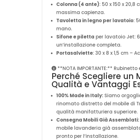
Colonna (4 ante)
: 50 x 150 x 20,
massima capienza.
Tavoletta in legno per lavatoio
: 
mano.
Sifone e piletta
per lavatoio Jet: 
un’installazione completa.
Portasalviette
: 30 x 8 x 1,5 cm – 
**NOTA IMPORTANTE:** Rubinetto e s
Perché Scegliere un 
Qualità e Vantaggi Es
100% Made in Italy:
Siamo orgoglios
rinomato distretto del mobile di 
qualità manifatturiera superiore.
Consegna Mobili Già Assemblati:
mobile lavanderia già assemblato
pronto per l’installazione.