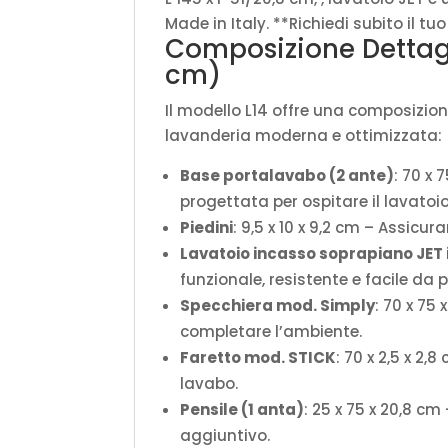
Made in Italy. **Richiedi subito il t
Composizione Dettaglia
cm)
Il modello L14 offre una composizio
lavanderia moderna e ottimizzata:
Base portalavabo (2 ante)
: 70 x 
progettata per ospitare il lavatoio
Piedini
: 9,5 x 10 x 9,2 cm – Assicu
Lavatoio incasso soprapiano JET
funzionale, resistente e facile da p
Specchiera mod. Simply
: 70 x 75
completare l’ambiente.
Faretto mod. STICK
: 70 x 2,5 x 2,
lavabo.
Pensile (1 anta)
: 25 x 75 x 20,8 c
aggiuntivo.