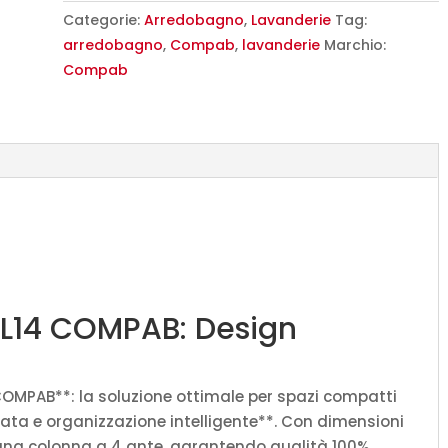
L
Categorie:
Arredobagno
,
Lavanderie
Tag:
145
arredobagno
,
Compab
,
lavanderie
Marchio:
x
Compab
P
51/20,8
cm
personalizzabile
COMPAB
quantità
 L14 COMPAB: Design
 COMPAB**: la soluzione ottimale per spazi compatti
ata e organizzazione intelligente**. Con dimensioni
 e una colonna a 4 ante, garantendo qualità 100%