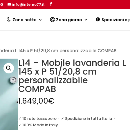
00
info@interno77.it
Products
search
Zona notte
Zona giorno
Spedizioni e
anderia L 145 x P 51/20,8 cm personalizzabile COMPAB
L14 – Mobile lavanderia L
145 x P 51/20,8 cm
personalizzabile
COMPAB
1.649,00
€
✓ 10 rate tasso zero
·
✓ Spedizione in tutta Italia
·
✓ 100% Made in Italy