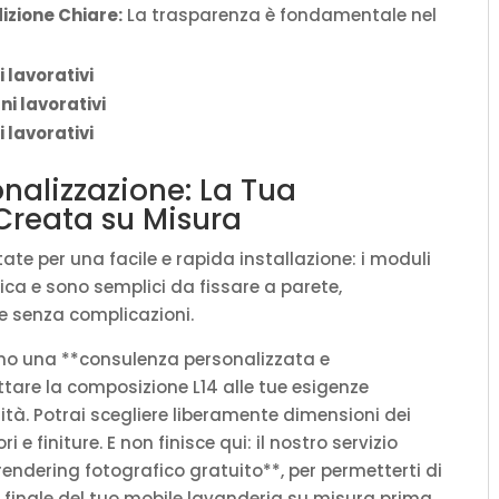
izione Chiare:
La trasparenza è fondamentale nel
i lavorativi
ni lavorativi
 lavorativi
nalizzazione: La Tua
 Creata su Misura
te per una facile e rapida installazione: i moduli
ica e sono semplici da fissare a parete,
 senza complicazioni.
iamo una **consulenza personalizzata e
are la composizione L14 alle tue esigenze
alità. Potrai scegliere liberamente dimensioni dei
ri e finiture. E non finisce qui: il nostro servizio
endering fotografico gratuito**, per permetterti di
to finale del tuo mobile lavanderia su misura prima