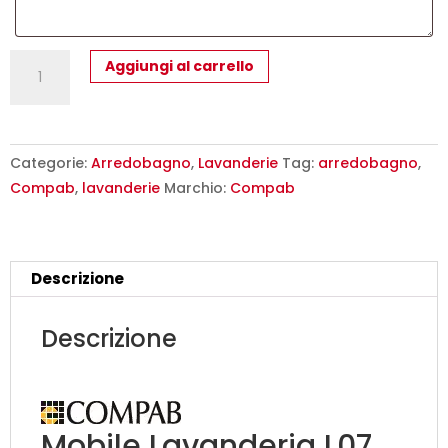
L07
Aggiungi al carrello
-
Mobile
lavanderia
L
Categorie:
Arredobagno
,
Lavanderie
Tag:
arredobagno
,
71+50
Compab
,
lavanderie
Marchio:
Compab
x
P
51/37
Descrizione
cm
personalizzabile
Descrizione
COMPAB
quantità
Mobile Lavanderia L07