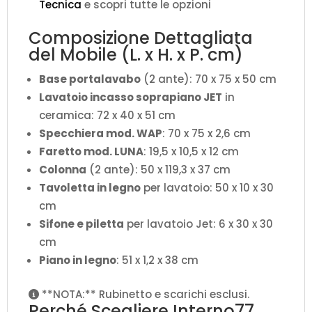
Tecnica
e scopri tutte le opzioni
Composizione Dettagliata
del Mobile (L. x H. x P. cm)
Base portalavabo
(2 ante): 70 x 75 x 50 cm
Lavatoio incasso soprapiano JET
in
ceramica: 72 x 40 x 51 cm
Specchiera mod. WAP
: 70 x 75 x 2,6 cm
Faretto mod. LUNA
: 19,5 x 10,5 x 12 cm
Colonna
(2 ante): 50 x 119,3 x 37 cm
Tavoletta in legno
per lavatoio: 50 x 10 x 30
cm
Sifone e piletta
per lavatoio Jet: 6 x 30 x 30
cm
Piano in legno
: 51 x 1,2 x 38 cm
**NOTA:** Rubinetto e scarichi esclusi.
Perché Scegliere Interno77