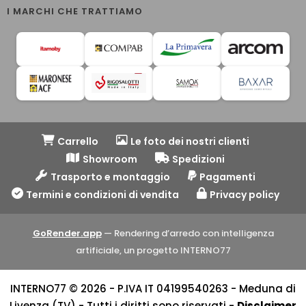
I MARCHI CHE TRATTIAMO
Carrello
Le foto dei nostri clienti
Showroom
Spedizioni
Trasporto e montaggio
Pagamenti
Termini e condizioni di vendita
Privacy policy
GoRender.app
— Rendering d’arredo con intelligenza
artificiale, un progetto INTERNO77
INTERNO77 © 2026 - P.IVA IT 04199540263 - Meduna di
Livenza (TV) - Tutti i diritti sono riservati -
Disclaimer