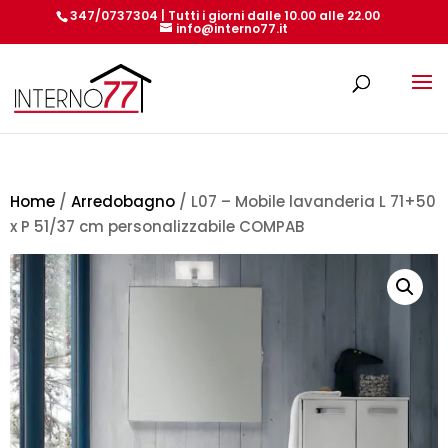
347/0737304 | Tutti i giorni dalle 10.00 alle 22.00
info@interno77.it
Products
search
Home
/
Arredobagno
/ L07 – Mobile lavanderia L 71+50
x P 51/37 cm personalizzabile COMPAB