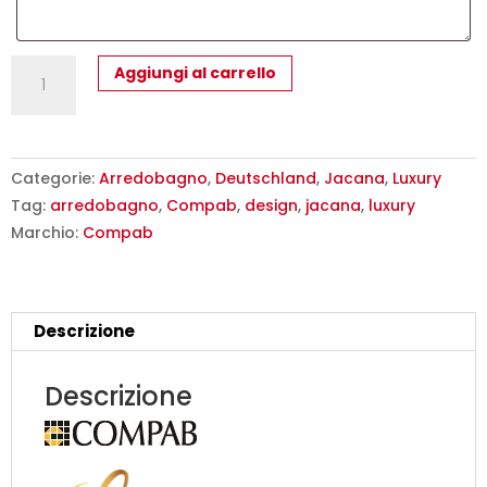
JACANA
Aggiungi al carrello
JA34
-
Mobile
luxury
Categorie:
Arredobagno
,
Deutschland
,
Jacana
,
Luxury
arredo
Tag:
arredobagno
,
Compab
,
design
,
jacana
,
luxury
bagno
Marchio:
Compab
L.286
cm
personalizzabile
Descrizione
COMPAB
quantità
Descrizione