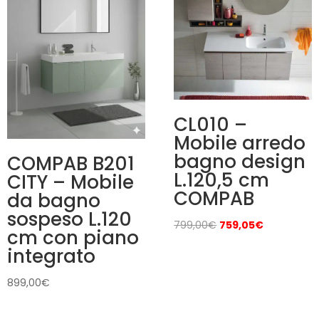
CL010 –
Mobile arredo
bagno design
COMPAB B201
L.120,5 cm
CITY – Mobile
COMPAB
da bagno
sospeso L.120
Il
Il
799,00
€
759,05
€
cm con piano
prezzo
prezzo
integrato
originale
attuale
era:
è:
899,00
€
799,00€.
759,05€.