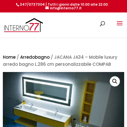
347/0737304 | Tutti i giorni dalle 10.00 alle 22.00
info@interno77.it
Products
search
Home
/
Arredobagno
/ JACANA JA34 – Mobile luxury
arredo bagno L.286 cm personalizzabile COMPAB