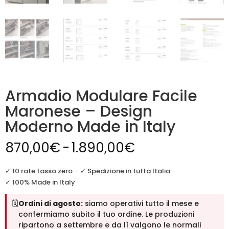
Armadio Modulare Facile
Maronese – Design
Moderno Made in Italy
Fascia
870,00
€
-
1.890,00
€
di
prezzo:
✓ 10 rate tasso zero
·
✓ Spedizione in tutta Italia
·
da
✓ 100% Made in Italy
870,00€
🗓️
Ordini di agosto:
siamo operativi tutto il mese e
a
confermiamo subito il tuo ordine. Le produzioni
1.890,00€
ripartono a settembre e da lì valgono le normali