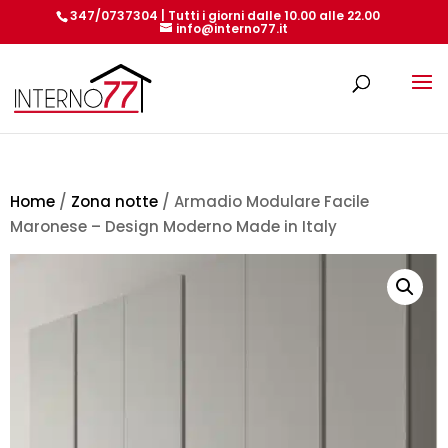
347/0737304 | Tutti i giorni dalle 10.00 alle 22.00
info@interno77.it
Products
search
Home
/
Zona notte
/ Armadio Modulare Facile
Maronese – Design Moderno Made in Italy