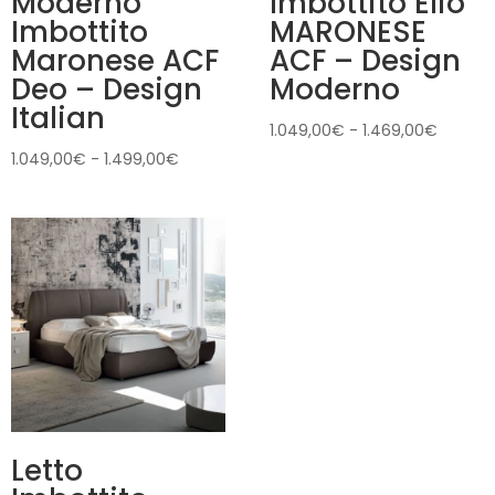
Moderno
Imbottito Elio
Imbottito
MARONESE
Maronese ACF
ACF – Design
Deo – Design
Moderno
Italian
Fascia
1.049,00
€
-
1.469,00
€
di
Fascia
1.049,00
€
-
1.499,00
€
prezzo:
di
da
prezzo:
1.049,
da
a
1.049,00€
1.469,
a
1.499,00€
Letto