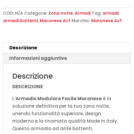
Maronese
-
COD:
N/A
Categorie:
Zona notte
,
Armadi
Tag:
armadi
,
Design
armadi battenti
,
Maronese Acf
Marchio:
Maronese Acf
Moderno
Made
in
Descrizione
Italy
quantità
Informazioni aggiuntive
Descrizione
DESCRIZIONE
L’
Armadio Modulare Facile Maronese
è la
soluzione definitiva per la tua zona notte,
unendo funzionalità superiore, design
moderno e la rinomata qualità Made in Italy.
Questo armadio ad ante battenti,