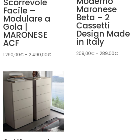
Moderno
Scorrevole
Maronese
Facile –
Beta – 2
Modulare a
Cassetti
Gola |
Design Made
MARONESE
in Italy
ACF
Fascia
209,00
€
-
289,00
€
Fascia
1.290,00
€
-
2.490,00
€
di
di
prezzo:
prezzo:
da
da
209,00€
1.290,00€
a
a
289,00€
2.490,00€