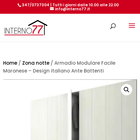
347/0737304 | Tutti i giorni dalle 10.00 alle 22.00
info@interno77.it
Products
search
Home
/
Zona notte
/ Armadio Modulare Facile
Maronese – Design Italiano Ante Battenti