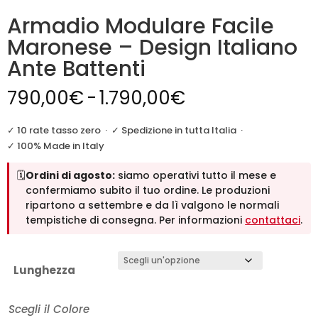
Armadio Modulare Facile
Maronese – Design Italiano
Ante Battenti
Fascia
790,00
€
-
1.790,00
€
di
prezzo:
✓ 10 rate tasso zero
·
✓ Spedizione in tutta Italia
·
da
✓ 100% Made in Italy
790,00€
🗓️
Ordini di agosto:
siamo operativi tutto il mese e
a
confermiamo subito il tuo ordine. Le produzioni
1.790,00€
ripartono a settembre e da lì valgono le normali
tempistiche di consegna. Per informazioni
contattaci
.
Lunghezza
Scegli il Colore