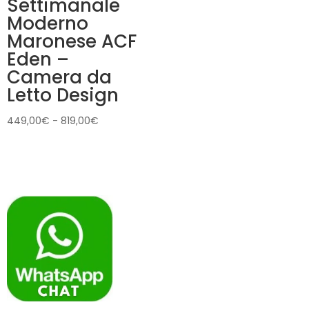
Settimanale
Moderno
Maronese ACF
Eden –
Camera da
Letto Design
Fascia
449,00
€
-
819,00
€
di
prezzo:
da
449,00€
a
819,00€