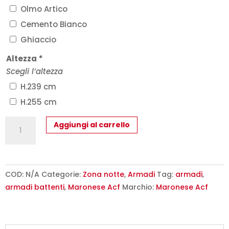
Olmo Artico
Cemento Bianco
Ghiaccio
Altezza
*
Scegli l’altezza
H.239 cm
H.255 cm
Armadio
Aggiungi al carrello
Modulare
Facile
Maronese
-
COD:
N/A
Categorie:
Zona notte
,
Armadi
Tag:
armadi
,
Design
armadi battenti
,
Maronese Acf
Marchio:
Maronese Acf
Italiano
Ante
Battenti