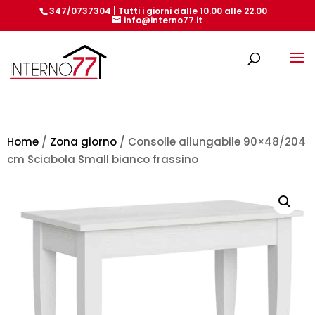
347/0737304 | Tutti i giorni dalle 10.00 alle 22.00
info@interno77.it
Products
search
Home
/
Zona giorno
/ Consolle allungabile 90×48/204
cm Sciabola Small bianco frassino