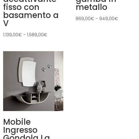
fisso con
metallo
basamento a
Fascia
869,00
€
-
949,00
€
V
di
prezzo:
Fascia
1.139,00
€
-
1.589,00
€
da
di
869,00€
prezzo:
a
da
949,00€
1.139,00€
a
1.589,00€
Mobile
Ingresso
Gondola La