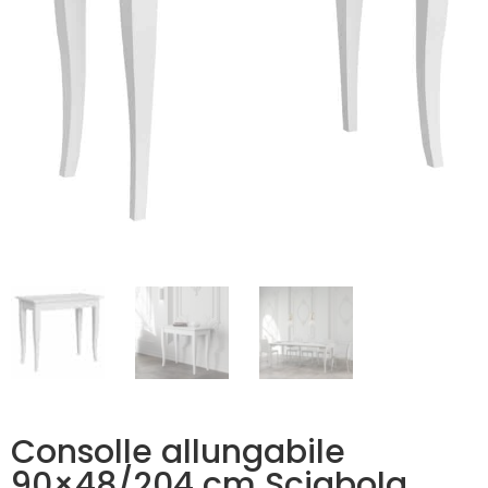
Consolle allungabile
90×48/204 cm Sciabola