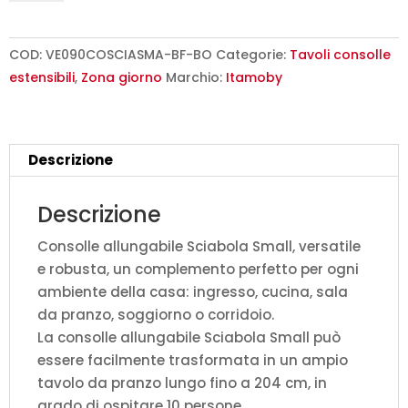
90x48/204
cm
Sciabola
COD:
VE090COSCIASMA-BF-BO
Categorie:
Tavoli consolle
Small
estensibili
,
Zona giorno
Marchio:
Itamoby
bianco
frassino
quantità
Descrizione
Descrizione
Consolle allungabile Sciabola Small, versatile
e robusta, un complemento perfetto per ogni
ambiente della casa: ingresso, cucina, sala
da pranzo, soggiorno o corridoio.
La consolle allungabile Sciabola Small può
essere facilmente trasformata in un ampio
tavolo da pranzo lungo fino a 204 cm, in
grado di ospitare 10 persone.