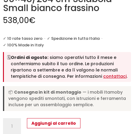
Small bianco frassino
538,00
€
✓ 10 rate tasso zero
·
✓ Spedizione in tutta Italia
·
✓ 100% Made in Italy
🗓️
Ordini di agosto:
siamo operativi tutto il mese e
confermiamo subito il tuo ordine. Le produzioni
ripartono a settembre e da lì valgono le normali
tempistiche di consegna. Per informazioni
contattaci
.
📦
Consegna in kit di montaggio
— i mobili Itamoby
vengono spediti smontati, con istruzioni e ferramenta
incluse per un assemblaggio semplice.
Consolle
Aggiungi al carrello
allungabile