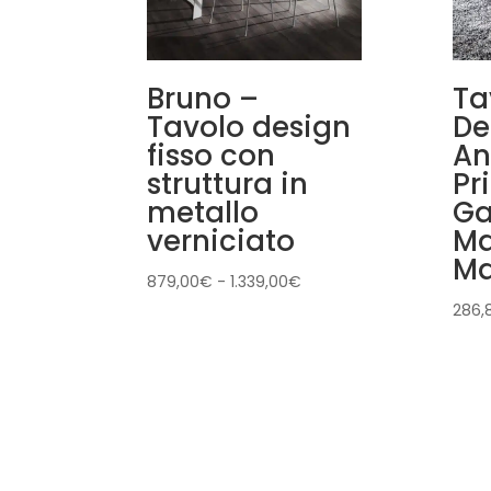
Bruno –
Ta
Tavolo design
De
fisso con
An
struttura in
Pr
metallo
G
verniciato
Ma
Ma
Fascia
879,00
€
-
1.339,00
€
di
286,
prezzo:
da
879,00€
a
1.339,00€