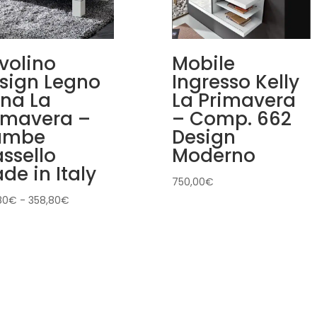
volino
Mobile
sign Legno
Ingresso Kelly
na La
La Primavera
imavera –
– Comp. 662
ambe
Design
ssello
Moderno
de in Italy
750,00
€
Fascia
80
€
-
358,80
€
di
prezzo:
da
286,80€
a
358,80€