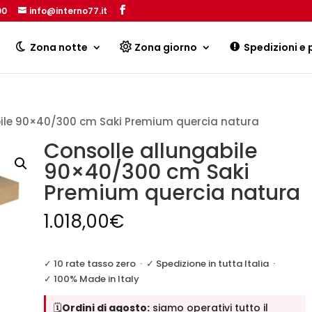
00
info@interno77.it
Products
search
Zona notte
Zona giorno
Spedizioni e
bile 90×40/300 cm Saki Premium quercia natura
Consolle allungabile
90×40/300 cm Saki
Premium quercia natura
1.018,00
€
✓ 10 rate tasso zero
·
✓ Spedizione in tutta Italia
·
✓ 100% Made in Italy
🗓️
Ordini di agosto:
siamo operativi tutto il