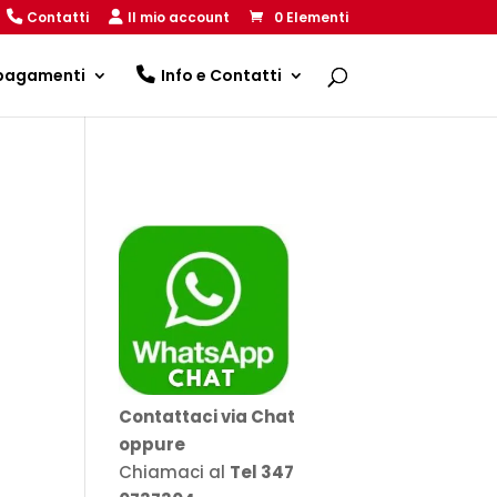
Contatti
Il mio account
0 Elementi
 pagamenti
Info e Contatti
Contattaci via Chat
oppure
Chiamaci al
Tel 347