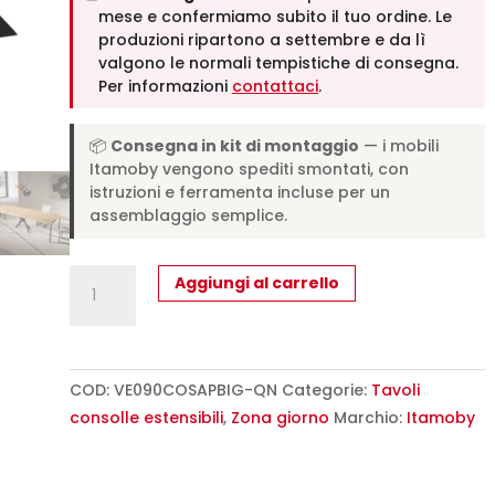
mese e confermiamo subito il tuo ordine. Le
produzioni ripartono a settembre e da lì
valgono le normali tempistiche di consegna.
Per informazioni
contattaci
.
📦
Consegna in kit di montaggio
— i mobili
Itamoby vengono spediti smontati, con
istruzioni e ferramenta incluse per un
assemblaggio semplice.
Consolle
Aggiungi al carrello
allungabile
90x40/300
cm
Saki
COD:
VE090COSAPBIG-QN
Categorie:
Tavoli
Premium
consolle estensibili
,
Zona giorno
Marchio:
Itamoby
quercia
natura