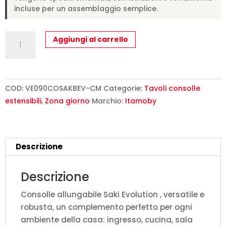
incluse per un assemblaggio semplice.
Consolle
Aggiungi al carrello
allungabile
90x40/300
cm
Saki
COD:
VE090COSAKBEV-CM
Categorie:
Tavoli consolle
Evolution
estensibili
,
Zona giorno
Marchio:
Itamoby
cemento
quantità
Descrizione
Descrizione
Consolle allungabile Saki Evolution , versatile e
robusta, un complemento perfetto per ogni
ambiente della casa: ingresso, cucina, sala