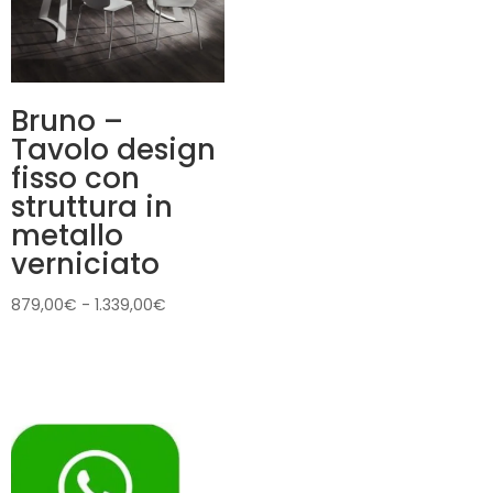
Bruno –
Tavolo design
fisso con
struttura in
metallo
verniciato
Fascia
879,00
€
-
1.339,00
€
di
prezzo:
da
879,00€
a
1.339,00€