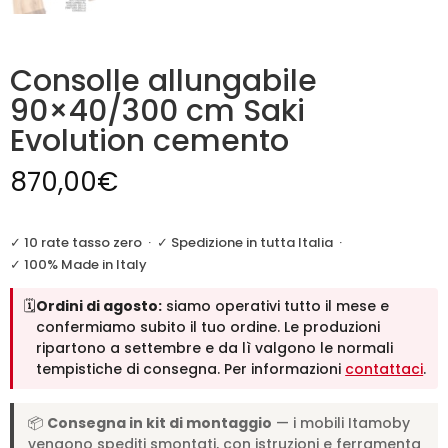
Consolle allungabile
90×40/300 cm Saki
Evolution cemento
870,00
€
✓ 10 rate tasso zero
·
✓ Spedizione in tutta Italia
·
✓ 100% Made in Italy
🗓️
Ordini di agosto:
siamo operativi tutto il mese e
confermiamo subito il tuo ordine. Le produzioni
ripartono a settembre e da lì valgono le normali
tempistiche di consegna. Per informazioni
contattaci
.
📦
Consegna in kit di montaggio
— i mobili Itamoby
vengono spediti smontati, con istruzioni e ferramenta