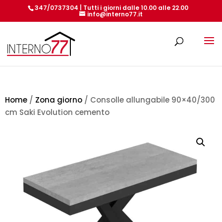
347/0737304 | Tutti i giorni dalle 10.00 alle 22.00
info@interno77.it
Products
search
Home
/
Zona giorno
/ Consolle allungabile 90×40/300
cm Saki Evolution cemento