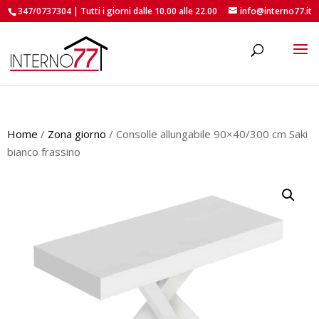
347/0737304 | Tutti i giorni dalle 10.00 alle 22.00
info@interno77.it
roducts
earch
Home
/
Zona giorno
/ Consolle allungabile 90×40/300 cm Saki
bianco frassino