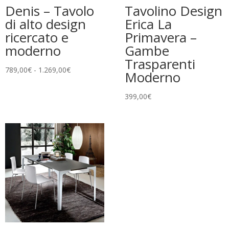
Denis – Tavolo
Tavolino Design
di alto design
Erica La
ricercato e
Primavera –
moderno
Gambe
Trasparenti
Fascia
789,00
€
-
1.269,00
€
Moderno
di
prezzo:
399,00
€
da
789,00€
a
1.269,00€