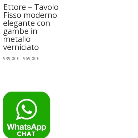
Ettore – Tavolo
Fisso moderno
elegante con
gambe in
metallo
verniciato
Fascia
939,00
€
-
969,00
€
di
prezzo:
da
939,00€
a
969,00€