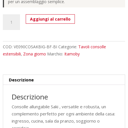
per un assemblaggio semplice.
Consolle
Aggiungi al carrello
allungabile
90x40/300
cm
Saki
COD:
VE090COSAKBIG-BF-BI
Categorie:
Tavoli consolle
bianco
estensibili
,
Zona giorno
Marchio:
Itamoby
frassino
quantità
Descrizione
Descrizione
Consolle allungabile Saki , versatile e robusta, un
complemento perfetto per ogni ambiente della casa:
ingresso, cucina, sala da pranzo, soggiorno o
corridoio.