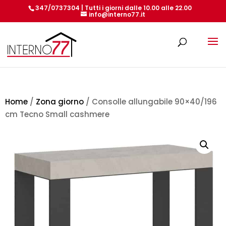
347/0737304 | Tutti i giorni dalle 10.00 alle 22.00
info@interno77.it
Products
search
Home
/
Zona giorno
/ Consolle allungabile 90×40/196
cm Tecno Small cashmere