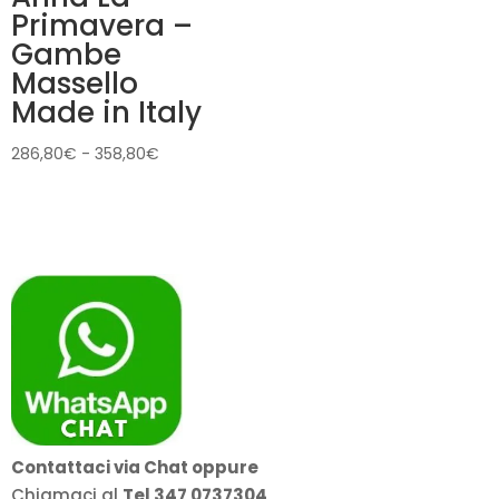
Primavera –
Gambe
Massello
Made in Italy
Fascia
286,80
€
-
358,80
€
di
prezzo:
da
286,80€
a
358,80€
Contattaci via Chat oppure
Chiamaci al
Tel 347 0737304