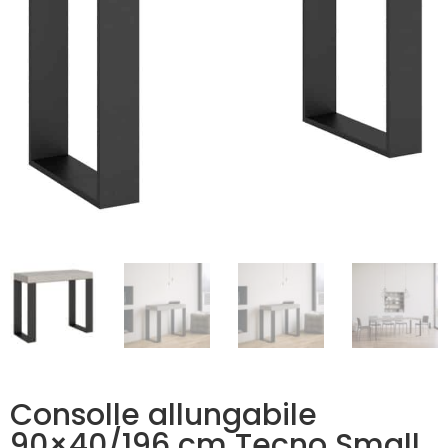
Consolle allungabile
90×40/196 cm Tecno Small