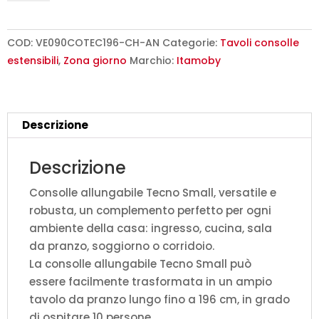
90x40/196
cm
Tecno
COD:
VE090COTEC196-CH-AN
Categorie:
Tavoli consolle
Small
estensibili
,
Zona giorno
Marchio:
Itamoby
cashmere
quantità
Descrizione
Descrizione
Consolle allungabile Tecno Small, versatile e
robusta, un complemento perfetto per ogni
ambiente della casa: ingresso, cucina, sala
da pranzo, soggiorno o corridoio.
La consolle allungabile Tecno Small può
essere facilmente trasformata in un ampio
tavolo da pranzo lungo fino a 196 cm, in grado
di ospitare 10 persone.