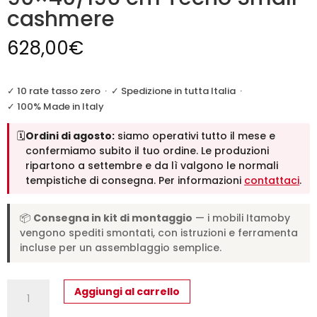
cashmere
628,00
€
✓ 10 rate tasso zero
·
✓ Spedizione in tutta Italia
·
✓ 100% Made in Italy
🗓️
Ordini di agosto:
siamo operativi tutto il mese e
confermiamo subito il tuo ordine. Le produzioni
ripartono a settembre e da lì valgono le normali
tempistiche di consegna. Per informazioni
contattaci
.
📦
Consegna in kit di montaggio
— i mobili Itamoby
vengono spediti smontati, con istruzioni e ferramenta
incluse per un assemblaggio semplice.
Consolle
Aggiungi al carrello
allungabile