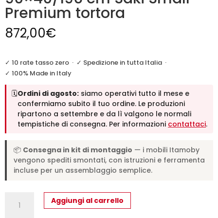
Premium tortora
872,00
€
✓ 10 rate tasso zero
·
✓ Spedizione in tutta Italia
·
✓ 100% Made in Italy
🗓️
Ordini di agosto:
siamo operativi tutto il mese e
confermiamo subito il tuo ordine. Le produzioni
ripartono a settembre e da lì valgono le normali
tempistiche di consegna. Per informazioni
contattaci
.
📦
Consegna in kit di montaggio
— i mobili Itamoby
vengono spediti smontati, con istruzioni e ferramenta
incluse per un assemblaggio semplice.
Consolle
Aggiungi al carrello
allungabile