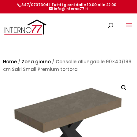
347/0737304 | Tutti i giorni dalle 10.00 alle 22.00
info@interno77.it
Products
search
Home
/
Zona giorno
/ Consolle allungabile 90×40/196
cm Saki Small Premium tortora