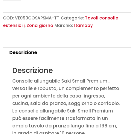
90x40/196
cm
Saki
COD:
VE090COSAPSMA-TT
Categorie:
Tavoli consolle
Small
estensibili
,
Zona giorno
Marchio:
Itamoby
Premium
tortora
quantità
Descrizione
Descrizione
Consolle allungabile Saki Small Premium ,
versatile e robusta, un complemento perfetto
per ogni ambiente della casa: ingresso,
cucina, sala da pranzo, soggiorno o corridoio.
La consolle allungabile Saki Small Premium
può essere facilmente trasformata in un
ampio tavolo da pranzo lungo fino a 196 cm,
in grado di ospitare 10 persone.