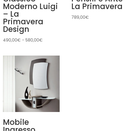
Moderno Luigi
La Primavera
– La
789,00
€
Primavera
Design
Fascia
490,00
€
-
580,00
€
di
prezzo:
da
490,00€
a
580,00€
Mobile
Ingresso