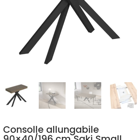
Consolle allungabile
90×40/196 cm Saki Small