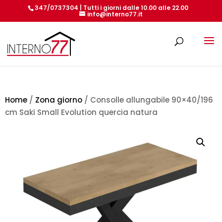
347/0737304 | Tutti i giorni dalle 10.00 alle 22.00
info@interno77.it
Products
search
Home
/
Zona giorno
/ Consolle allungabile 90×40/196
cm Saki Small Evolution quercia natura