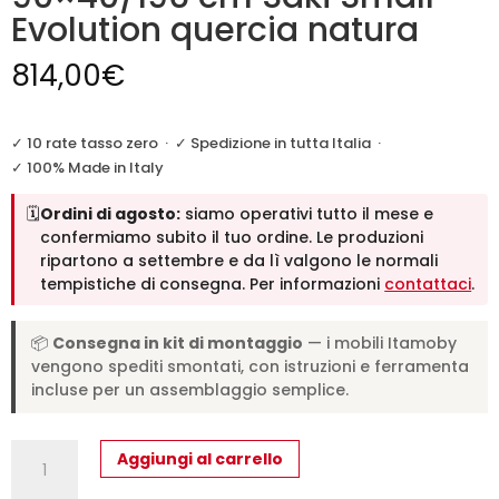
Evolution quercia natura
814,00
€
✓ 10 rate tasso zero
·
✓ Spedizione in tutta Italia
·
✓ 100% Made in Italy
🗓️
Ordini di agosto:
siamo operativi tutto il mese e
confermiamo subito il tuo ordine. Le produzioni
ripartono a settembre e da lì valgono le normali
tempistiche di consegna. Per informazioni
contattaci
.
📦
Consegna in kit di montaggio
— i mobili Itamoby
vengono spediti smontati, con istruzioni e ferramenta
incluse per un assemblaggio semplice.
Consolle
Aggiungi al carrello
allungabile