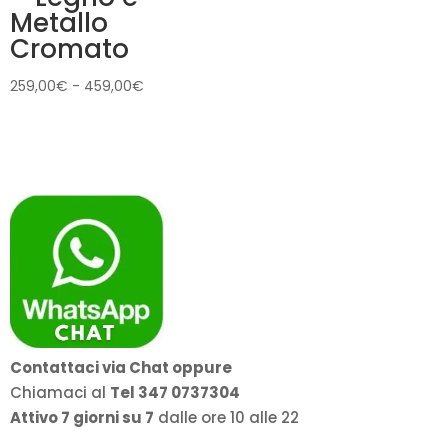
Metallo
Cromato
Fascia
259,00
€
-
459,00
€
di
prezzo:
da
259,00€
a
459,00€
Contattaci via Chat oppure
Chiamaci al
Tel 347 0737304
Attivo 7 giorni su 7
dalle ore 10 alle 22