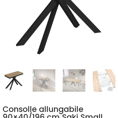
Consolle allungabile
90×40/196 cm Saki Small