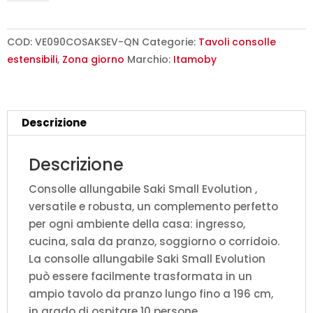
90x40/196
cm
Saki
COD:
VE090COSAKSEV-QN
Categorie:
Tavoli consolle
Small
estensibili
,
Zona giorno
Marchio:
Itamoby
Evolution
quercia
natura
Descrizione
quantità
Descrizione
Consolle allungabile Saki Small Evolution ,
versatile e robusta, un complemento perfetto
per ogni ambiente della casa: ingresso,
cucina, sala da pranzo, soggiorno o corridoio.
La consolle allungabile Saki Small Evolution
può essere facilmente trasformata in un
ampio tavolo da pranzo lungo fino a 196 cm,
in grado di ospitare 10 persone.