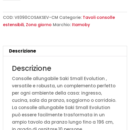
90x40/196
cm
Saki
COD:
VE090COSAKSEV-CM
Categorie:
Tavoli consolle
Small
estensibili
,
Zona giorno
Marchio:
Itamoby
Evolution
cemento
quantità
Descrizione
Descrizione
Consolle allungabile Saki Small Evolution ,
versatile e robusta, un complemento perfetto
per ogni ambiente della casa: ingresso,
cucina, sala da pranzo, soggiorno o corridoio.
La consolle allungabile Saki Small Evolution
può essere facilmente trasformata in un
ampio tavolo da pranzo lungo fino a 196 cm,
in grado di ospitare 10 persone.