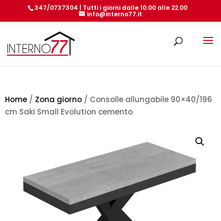
347/0737304 | Tutti i giorni dalle 10.00 alle 22.00
info@interno77.it
Products
search
Home
/
Zona giorno
/ Consolle allungabile 90×40/196
cm Saki Small Evolution cemento