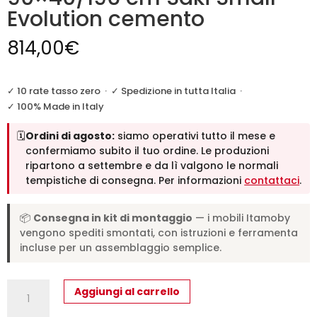
Evolution cemento
814,00
€
✓ 10 rate tasso zero
·
✓ Spedizione in tutta Italia
·
✓ 100% Made in Italy
🗓️
Ordini di agosto:
siamo operativi tutto il mese e
confermiamo subito il tuo ordine. Le produzioni
ripartono a settembre e da lì valgono le normali
tempistiche di consegna. Per informazioni
contattaci
.
📦
Consegna in kit di montaggio
— i mobili Itamoby
vengono spediti smontati, con istruzioni e ferramenta
incluse per un assemblaggio semplice.
Consolle
Aggiungi al carrello
allungabile