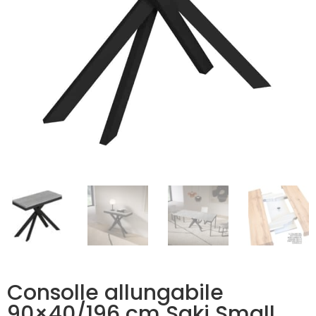
Consolle allungabile
90×40/196 cm Saki Small