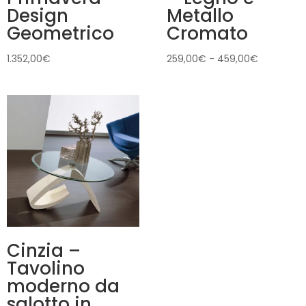
Design
Metallo
Geometrico
Cromato
Fascia
1.352,00
€
259,00
€
-
459,00
€
di
prezzo:
da
259,00€
a
459,00€
Cinzia –
Tavolino
moderno da
salotto in