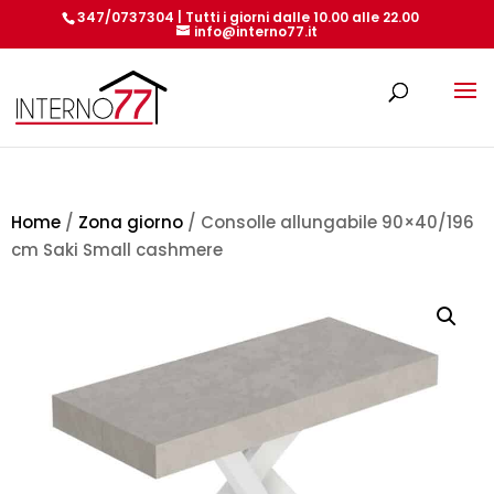
347/0737304 | Tutti i giorni dalle 10.00 alle 22.00
info@interno77.it
Products
search
Home
/
Zona giorno
/ Consolle allungabile 90×40/196
cm Saki Small cashmere