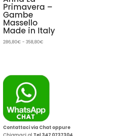
Primavera –
Gambe
Massello
Made in Italy
Fascia
286,80
€
-
358,80
€
di
prezzo:
da
286,80€
a
358,80€
Contattaci via Chat oppure
Chiamaci al
Tel 347 0737304