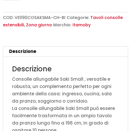
90x40/196
cm
Saki
COD:
VE090COSAKSMA-CH-BI
Categorie:
Tavoli consolle
Small
estensibili
,
Zona giorno
Marchio:
Itamoby
cashmere
quantità
Descrizione
Descrizione
Consolle allungabile Saki Small , versatile e
robusta, un complemento perfetto per ogni
ambiente della casa: ingresso, cucina, sala
da pranzo, soggiorno o corridoio.
La consolle allungabile Saki Small può essere
facilmente trasformata in un ampio tavolo
da pranzo lungo fino a 196 cm, in grado di
ospitare 10 persone.