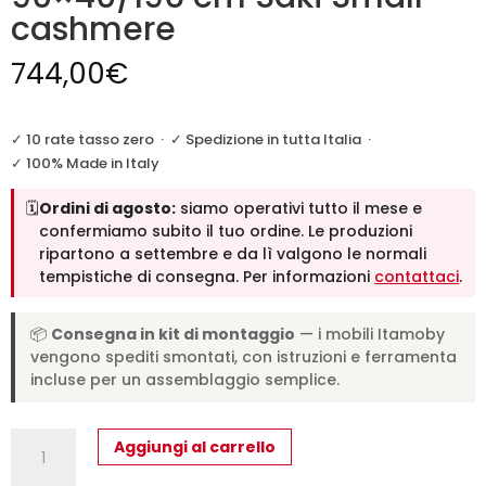
cashmere
744,00
€
✓ 10 rate tasso zero
·
✓ Spedizione in tutta Italia
·
✓ 100% Made in Italy
🗓️
Ordini di agosto:
siamo operativi tutto il mese e
confermiamo subito il tuo ordine. Le produzioni
ripartono a settembre e da lì valgono le normali
tempistiche di consegna. Per informazioni
contattaci
.
📦
Consegna in kit di montaggio
— i mobili Itamoby
vengono spediti smontati, con istruzioni e ferramenta
incluse per un assemblaggio semplice.
Consolle
Aggiungi al carrello
allungabile