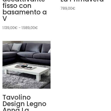
fisso con
789,00
€
basamento a
V
Fascia
1.139,00
€
-
1.589,00
€
di
prezzo:
da
1.139,00€
a
1.589,00€
Tavolino
Design Legno
Anna La