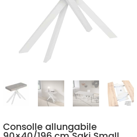
Consolle allungabile
90×40/196 cm Saki Small