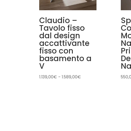
Claudio –
Sp
Tavolo fisso
Co
dal design
Mo
accattivante
Na
fisso con
Pr
basamento a
De
V
Na
Fascia
1.139,00
€
-
1.589,00
€
550,
di
prezzo:
da
1.139,00€
a
1.589,00€