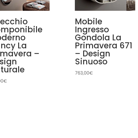
ecchio
Mobile
mponibile
Ingresso
derno
Gondola La
ncy La
Primavera 671
imavera –
– Design
sign
Sinuoso
turale
763,00
€
00
€