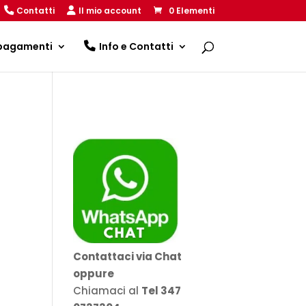
Contatti
Il mio account
0 Elementi
 pagamenti
Info e Contatti
Contattaci via Chat
oppure
Chiamaci al
Tel 347