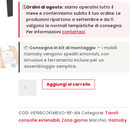
🗓️
Ordini di agosto:
siamo operativi tutto il
mese e confermiamo subito il tuo ordine. Le
produzioni ripartono a settembre e da lì
valgono le normali tempistiche di consegna.
Per informazioni
contattaci
.
📦
Consegna in kit di montaggio
— i mobili
Itamoby vengono spediti smontati, con
istruzioni e ferramenta incluse per un
assemblaggio semplice.
Consolle
Aggiungi al carrello
allungabile
90x40/196
cm
Flame
COD:
VE196COFLMEVO-BF-AN
Categorie:
Tavoli
Small
consolle estensibili
,
Zona giorno
Marchio:
Itamoby
Evolution