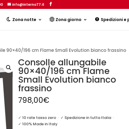
00
info@interno77.it
Products
search
Zona notte
Zona giorno
Spedizioni e
ile 90×40/196 cm Flame Small Evolution bianco frassino
Consolle allungabile
90×40/196 cm Flame
Small Evolution bianco
frassino
798,00
€
✓ 10 rate tasso zero
·
✓ Spedizione in tutta Italia
·
✓ 100% Made in Italy