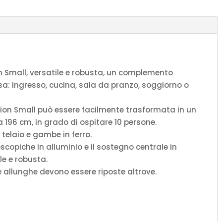
bianco
frassino
quantità
n Small, versatile e robusta, un complemento
sa: ingresso, cucina, sala da pranzo, soggiorno o
tion Small può essere facilmente trasformata in un
 196 cm, in grado di ospitare 10 persone.
 telaio e gambe in ferro.
scopiche in alluminio e il sostegno centrale in
le e robusta.
le allunghe devono essere riposte altrove.