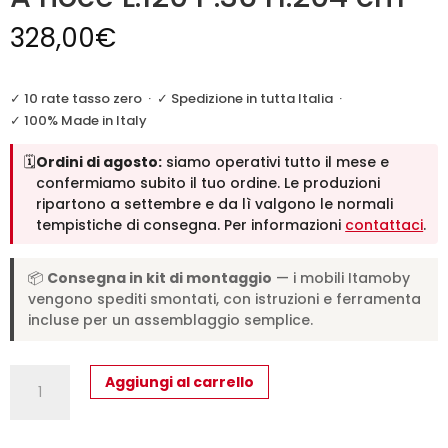
328,00
€
✓ 10 rate tasso zero
·
✓ Spedizione in tutta Italia
·
✓ 100% Made in Italy
🗓️
Ordini di agosto:
siamo operativi tutto il mese e
confermiamo subito il tuo ordine. Le produzioni
ripartono a settembre e da lì valgono le normali
tempistiche di consegna. Per informazioni
contattaci
.
📦
Consegna in kit di montaggio
— i mobili Itamoby
vengono spediti smontati, con istruzioni e ferramenta
incluse per un assemblaggio semplice.
Libreria
Aggiungi al carrello
a
giorno