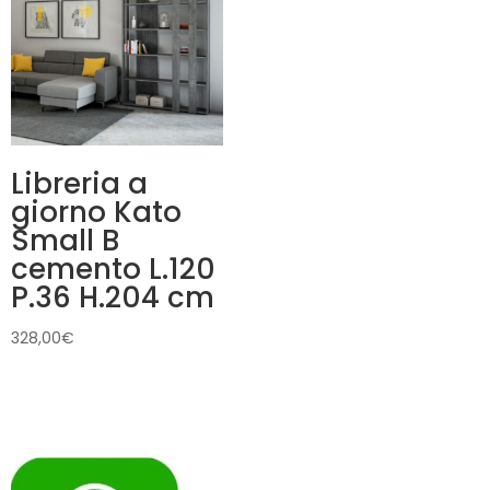
Libreria a
giorno Kato
Small B
cemento L.120
P.36 H.204 cm
328,00
€