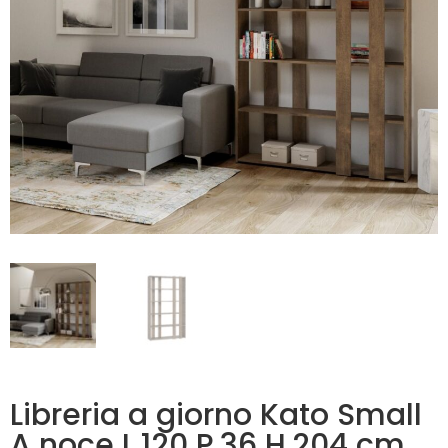
Libreria a giorno Kato Small
A noce L.120 P.36 H.204 cm