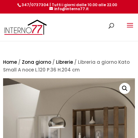
347/0737304 | Tutti i giorni dalle 10.00 alle 22.00
info@interno77.it
Products
search
Home
/
Zona giorno
/
Librerie
/ Libreria a giorno Kato
Small A noce L.120 P.36 H.204 cm