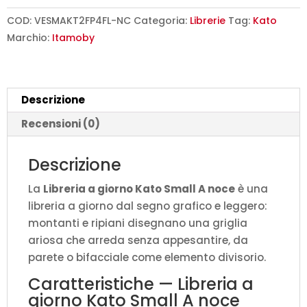
Kato
Small
COD:
VESMAKT2FP4FL-NC
Categoria:
Librerie
Tag:
Kato
A
Marchio:
Itamoby
noce
L.120
P.36
Descrizione
H.204
cm
Recensioni (0)
quantità
Descrizione
La
Libreria a giorno Kato Small A noce
è una
libreria a giorno dal segno grafico e leggero:
montanti e ripiani disegnano una griglia
ariosa che arreda senza appesantire, da
parete o bifacciale come elemento divisorio.
Caratteristiche — Libreria a
giorno Kato Small A noce