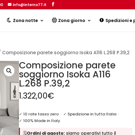
00
info@interno77.it
Products
search
Zona notte
Zona giorno
Spedizioni e
 Composizione parete soggiorno Isoka A116 L.268 P.39,2
Composizione parete
soggiorno Isoka A116
L.268 P.39,2
1.322,00
€
✓ 10 rate tasso zero
·
✓ Spedizione in tutta Italia
·
✓ 100% Made in Italy
🗓️
Ordini di agosto:
siamo operativi tutto il