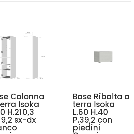
se Colonna
Base Ribalta a
terra Isoka
terra Isoka
60 H.210,3
L.60 H.40
39,2 sx-dx
P.39,2 con
anco
piedini