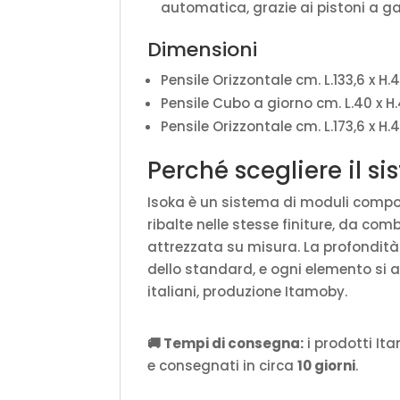
automatica, grazie ai pistoni a ga
Dimensioni
Pensile Orizzontale cm. L.133,6 x H.4
Pensile Cubo a giorno cm. L.40 x H.
Pensile Orizzontale cm. L.173,6 x H.4
Perché scegliere il s
Isoka è un sistema di moduli componib
ribalte nelle stesse finiture, da com
attrezzata su misura. La profondit
dello standard, e ogni elemento si 
italiani, produzione Itamoby.
🚚 Tempi di consegna:
i prodotti It
e consegnati in circa
10 giorni
.