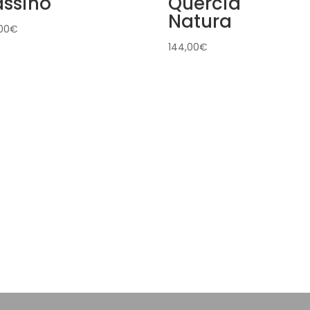
assino
Quercia
Natura
00
€
144,00
€