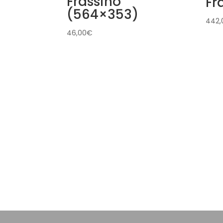
Frassino
Fr
(564×353)
442,
46,00
€