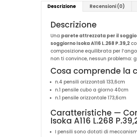
Descrizione
Recensioni (0)
Descrizione
Una
parete attrezzata per il soggi
soggiorno Isoka A116 L.268 P.39,2
co
composizione equilibrata per l’angol
non ti convince, nessun problema: gli
Cosa comprende la 
n.4 pensili orizzontali 133,6cm
n.1 pensile cubo a giorno 40cm
n.1 pensile orizzontale 173,6cm
Caratteristiche — C
Isoka A116 L.268 P.39,
I pensili sono dotati di meccanism