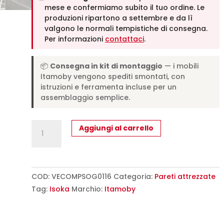
mese e confermiamo subito il tuo ordine. Le
produzioni ripartono a settembre e da lì
valgono le normali tempistiche di consegna.
Per informazioni
contattaci
.
📦
Consegna in kit di montaggio
— i mobili
Itamoby vengono spediti smontati, con
istruzioni e ferramenta incluse per un
assemblaggio semplice.
Composizione
Aggiungi al carrello
parete
soggiorno
Isoka
A116
COD:
VECOMPSOG0116
Categoria:
Pareti attrezzate
L.268
Tag:
Isoka
Marchio:
Itamoby
P.39,2
quantità