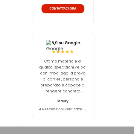
5,0 su Google
★★★★★
Ottimo materiale di
qualità, spedizioni veloci
con imballaggi a prova
di corrieri, personale
preparato e capace di
rendere concreta
un'idea del cliente. 10+,
Maury
pienamente soddisfatto.
44 recensioni verificate →