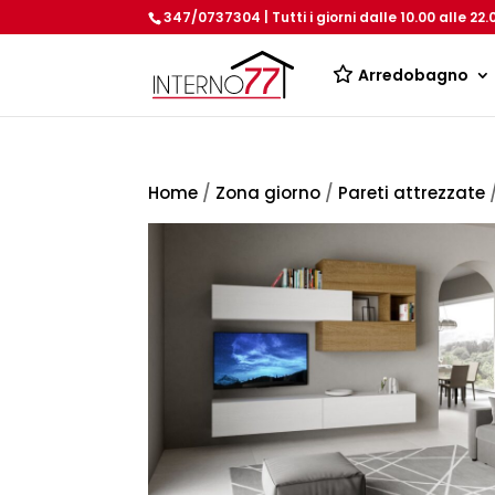
347/0737304 | Tutti i giorni dalle 10.00 alle 22.
Arredobagno
Home
/
Zona giorno
/
Pareti attrezzate
/