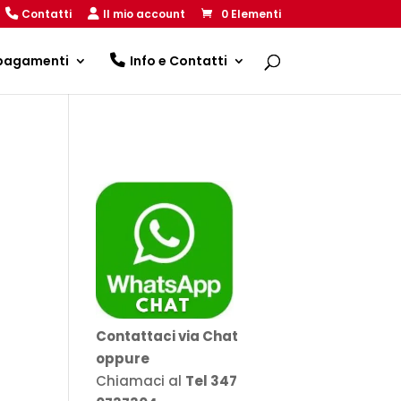
Contatti
Il mio account
0 Elementi
 pagamenti
Info e Contatti
Contattaci via Chat
oppure
Chiamaci al
Tel 347