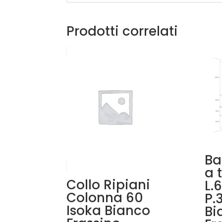
Prodotti correlati
Ba
a 
Collo Ripiani
L.
Colonna 60
P.
Isoka Bianco
Bi