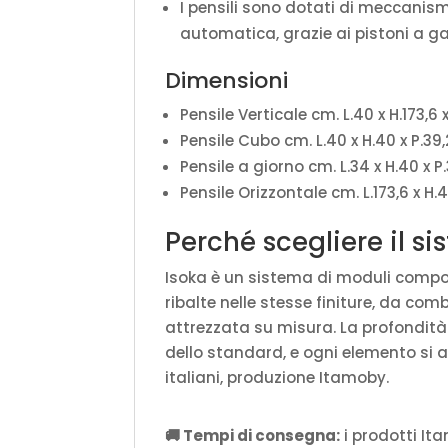
I pensili sono dotati di meccanism
automatica, grazie ai pistoni a ga
Dimensioni
Pensile Verticale cm. L.40 x H.173,6 x
Pensile Cubo cm. L.40 x H.40 x P.39,
Pensile a giorno cm. L.34 x H.40 x P
Pensile Orizzontale cm. L.173,6 x H.4
Perché scegliere il s
Isoka è un sistema di moduli componib
ribalte nelle stesse finiture, da com
attrezzata su misura. La profondit
dello standard, e ogni elemento si 
italiani, produzione Itamoby.
🚚 Tempi di consegna:
i prodotti It