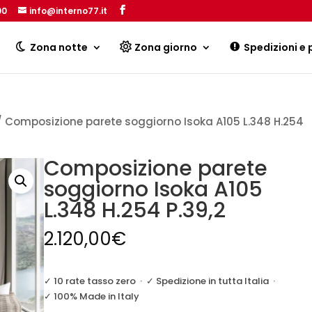
00
info@interno77.it
Products
search
Zona notte
Zona giorno
Spedizioni e
 Composizione parete soggiorno Isoka A105 L.348 H.254
Composizione parete
soggiorno Isoka A105
L.348 H.254 P.39,2
2.120,00
€
✓ 10 rate tasso zero
·
✓ Spedizione in tutta Italia
·
✓ 100% Made in Italy