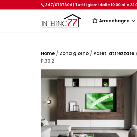
347/0737304 | Tutti i giorni dalle 10.00 alle 22.
Arredobagno
Home
/
Zona giorno
/
Pareti attrezzate
/
P.39,2