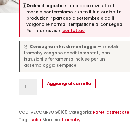
🗓️
Ordini di agosto:
siamo operativi tutto il
mese e confermiamo subito il tuo ordine. Le
produzioni ripartono a settembre e da lì
valgono le normali tempistiche di consegna.
Per informazioni
contattaci
.
📦
Consegna in kit di montaggio
— i mobili
Itamoby vengono spediti smontati, con
istruzioni e ferramenta incluse per un
assemblaggio semplice.
Composizione
Aggiungi al carrello
parete
soggiorno
Isoka
A105
COD:
VECOMPSOG0105
Categoria:
Pareti attrezzate
L.348
Tag:
Isoka
Marchio:
Itamoby
H.254