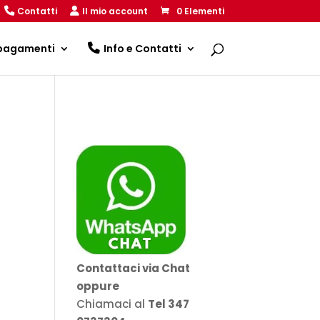
Contatti
Il mio account
0 Elementi
 pagamenti
Info e Contatti
Contattaci via Chat
oppure
Chiamaci al
Tel 347