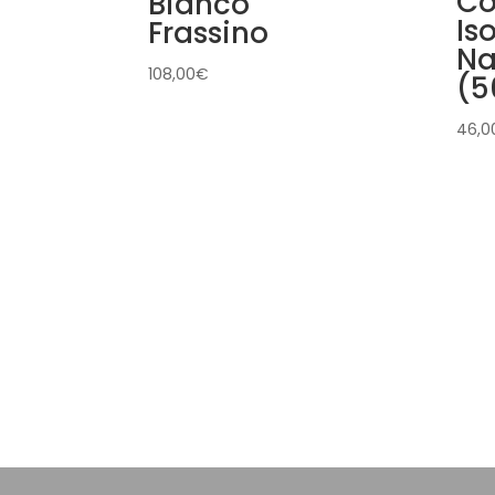
Co
Bianco
Is
Frassino
Na
108,00
€
(5
46,0