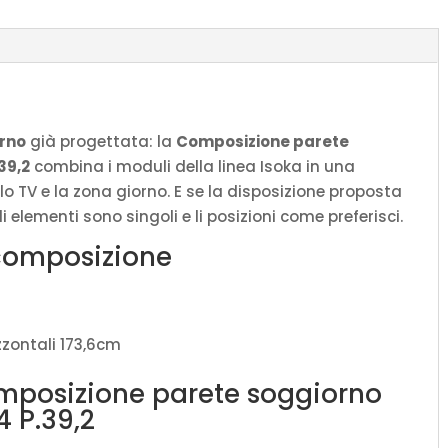
P.39,2
quantità
orno
già progettata: la
Composizione parete
39,2
combina i moduli della linea Isoka in una
o TV e la zona giorno. E se la disposizione proposta
 elementi sono singoli e li posizioni come preferisci.
composizione
rizzontali 173,6cm
omposizione parete soggiorno
4 P.39,2