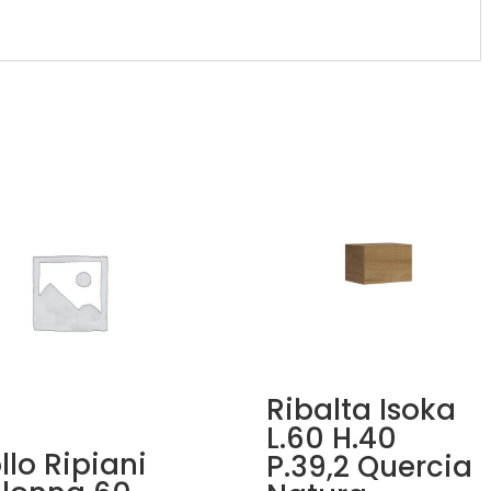
Ribalta Isoka
L.60 H.40
llo Ripiani
P.39,2 Quercia