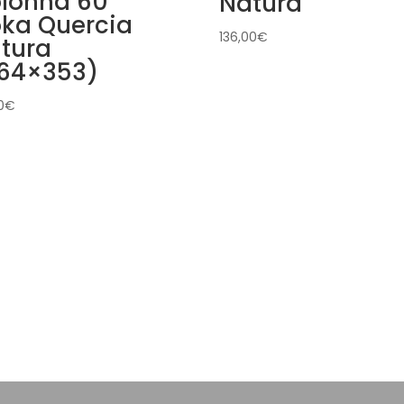
lonna 60
Natura
oka Quercia
136,00
€
tura
64×353)
0
€