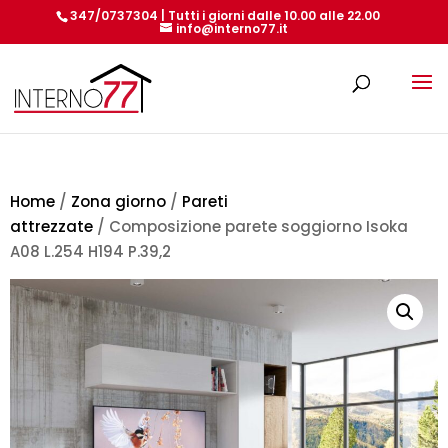
347/0737304 | Tutti i giorni dalle 10.00 alle 22.00
info@interno77.it
Products
search
Home
/
Zona giorno
/
Pareti
attrezzate
/ Composizione parete soggiorno Isoka
A08 L.254 H194 P.39,2