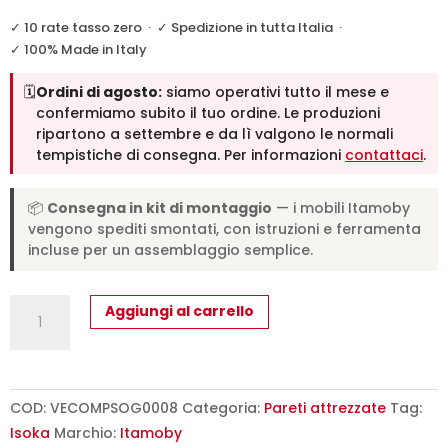
✓ 10 rate tasso zero
·
✓ Spedizione in tutta Italia
·
✓ 100% Made in Italy
🗓️
Ordini di agosto:
siamo operativi tutto il mese e
confermiamo subito il tuo ordine. Le produzioni
ripartono a settembre e da lì valgono le normali
tempistiche di consegna. Per informazioni
contattaci
.
📦
Consegna in kit di montaggio
— i mobili Itamoby
vengono spediti smontati, con istruzioni e ferramenta
incluse per un assemblaggio semplice.
Composizione
Aggiungi al carrello
parete
soggiorno
Isoka
A08
COD:
VECOMPSOG0008
Categoria:
Pareti attrezzate
Tag:
L.254
Isoka
Marchio:
Itamoby