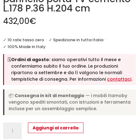
L.178 P.36 H.204 cm
432,00
€
✓ 10 rate tasso zero
·
✓ Spedizione in tutta Italia
·
✓ 100% Made in Italy
🗓️
Ordini di agosto:
siamo operativi tutto il mese e
confermiamo subito il tuo ordine. Le produzioni
ripartono a settembre e da lì valgono le normali
tempistiche di consegna. Per informazioni
contattaci
.
📦
Consegna in kit di montaggio
— i mobili Itamoby
vengono spediti smontati, con istruzioni e ferramenta
incluse per un assemblaggio semplice.
Libreria
Aggiungi al carrello
a