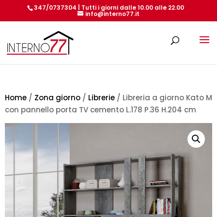
347/0737304 | Tutti i giorni dalle 10.00 alle 22.00
info@interno77.it
Products
search
Home
/
Zona giorno
/
Librerie
/ Libreria a giorno Kato M
con pannello porta TV cemento L.178 P.36 H.204 cm