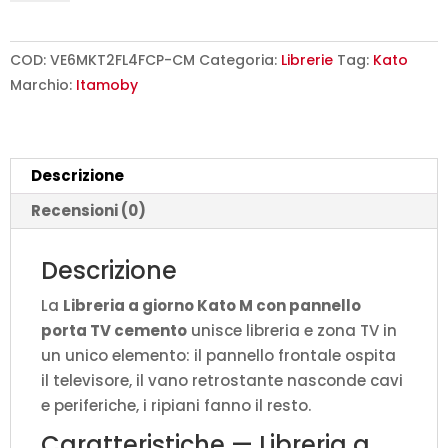
giorno
Kato
M
COD:
VE6MKT2FL4FCP-CM
Categoria:
Librerie
Tag:
Kato
con
Marchio:
Itamoby
pannello
porta
TV
Descrizione
cemento
L.178
Recensioni (0)
P.36
H.204
Descrizione
cm
La
Libreria a giorno Kato M con pannello
quantità
porta TV cemento
unisce libreria e zona TV in
un unico elemento: il pannello frontale ospita
il televisore, il vano retrostante nasconde cavi
e periferiche, i ripiani fanno il resto.
Caratteristiche — Libreria a