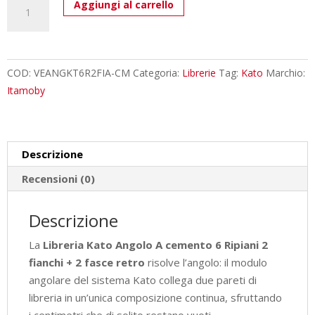
Libreria
Aggiungi al carrello
Kato
Angolo
A
cemento
COD:
VEANGKT6R2FIA-CM
Categoria:
Librerie
Tag:
Kato
Marchio:
6
Itamoby
Ripiani
2
fianchi
Descrizione
+
2
Recensioni (0)
fasce
retro
Descrizione
L.60,3
La
Libreria Kato Angolo A cemento 6 Ripiani 2
P.60,3
fianchi + 2 fasce retro
risolve l’angolo: il modulo
H.205
angolare del sistema Kato collega due pareti di
cm
libreria in un’unica composizione continua, sfruttando
quantità
i centimetri che di solito restano vuoti.