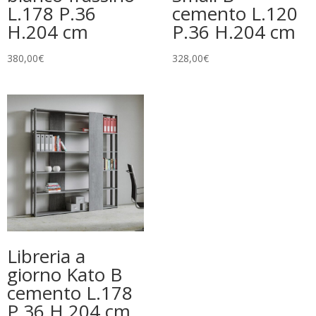
L.178 P.36
cemento L.120
H.204 cm
P.36 H.204 cm
380,00
€
328,00
€
Libreria a
giorno Kato B
cemento L.178
P.36 H.204 cm