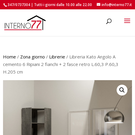
347/0737304 | Tutti i giorni dalle 10.00 alle 22.00
info@interno77.it
roducts
earch
Home
/
Zona giorno
/
Librerie
/ Libreria Kato Angolo A
cemento 6 Ripiani 2 fianchi + 2 fasce retro L.60,3 P.60,3
H.205 cm