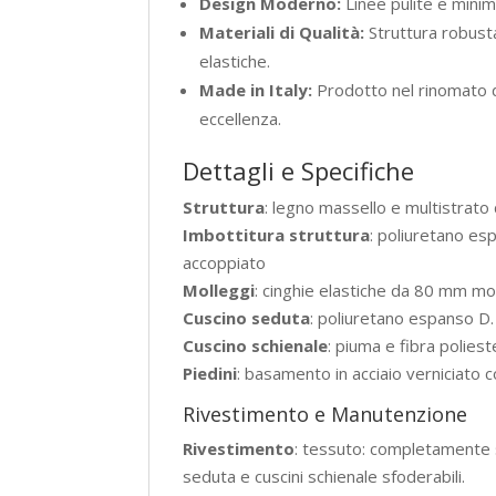
Design Moderno:
Linee pulite e minim
Materiali di Qualità:
Struttura robusta
elastiche.
Made in Italy:
Prodotto nel rinomato d
eccellenza.
Dettagli e Specifiche
Struttura
: legno massello e multistrato 
Imbottitura struttura
: poliuretano esp
accoppiato
Molleggi
: cinghie elastiche da 80 mm mo
Cuscino seduta
: poliuretano espanso D.
Cuscino schienale
: piuma e fibra poliest
Piedini
: basamento in acciaio verniciato c
Rivestimento e Manutenzione
Rivestimento
: tessuto: completamente s
seduta e cuscini schienale sfoderabili.