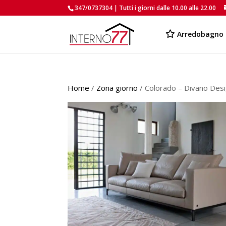
347/0737304 | Tutti i giorni dalle 10.00 alle 22.00
Arredobagno
Home
/
Zona giorno
/ Colorado – Divano Desi