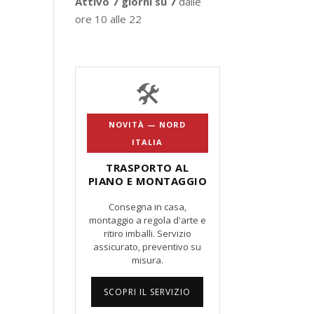
Attivo 7 giorni su 7
dalle
ore 10 alle 22
🛠️
NOVITÀ — NORD
ITALIA
TRASPORTO AL
PIANO E MONTAGGIO
Consegna in casa,
montaggio a regola d'arte e
ritiro imballi. Servizio
assicurato, preventivo su
misura.
SCOPRI IL SERVIZIO