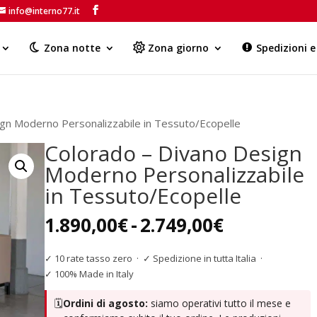
info@interno77.it
Products
search
Zona notte
Zona giorno
Spedizioni 
gn Moderno Personalizzabile in Tessuto/Ecopelle
Colorado – Divano Design
Moderno Personalizzabile
in Tessuto/Ecopelle
Fascia
1.890,00
€
-
2.749,00
€
di
prezzo:
✓ 10 rate tasso zero
·
✓ Spedizione in tutta Italia
·
da
✓ 100% Made in Italy
1.890,00€
🗓️
Ordini di agosto:
siamo operativi tutto il mese e
a