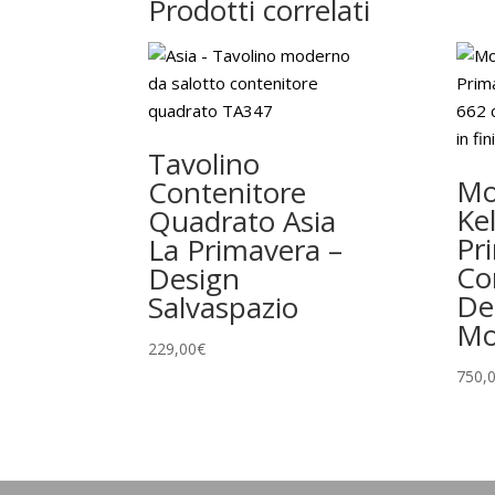
Prodotti correlati
Tavolino
Mo
Contenitore
Kel
Quadrato Asia
Pr
La Primavera –
Co
Design
De
Salvaspazio
Mo
229,00
€
750,