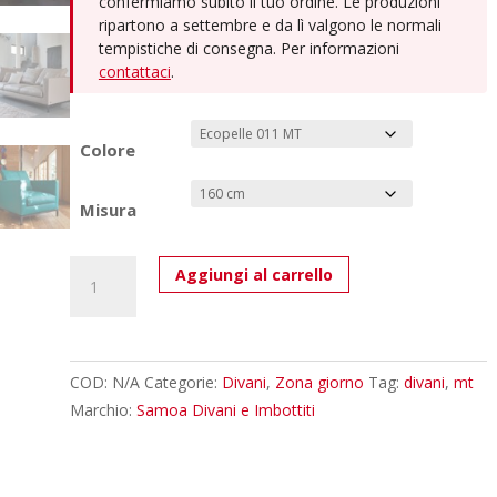
confermiamo subito il tuo ordine. Le produzioni
2.749,00€
ripartono a settembre e da lì valgono le normali
tempistiche di consegna. Per informazioni
contattaci
.
Colore
Misura
Colorado
Aggiungi al carrello
-
Divano
Design
Moderno
COD:
N/A
Categorie:
Divani
,
Zona giorno
Tag:
divani
,
mt
Personalizzabile
Marchio:
Samoa Divani e Imbottiti
in
Tessuto/Ecopelle
quantità