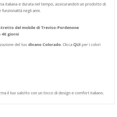
a italiana e durata nel tempo, assicurandoti un prodotto di
 funzionalità negli anni.
stretto del mobile di Treviso-Pordenone
a
40 giorni
izzazione del tuo
divano Colorado
. Clicca
QUI
per i colori
ma il tuo salotto con un tocco di design e comfort italiano.