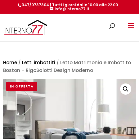
347/0737304 | Tutti i giorni dalle 10.00 alle 22.00
info@interno77.it
Products
search
Home
/
Letti imbottiti
/ Letto Matrimoniale Imbottito
Boston – RigoSalotti Design Moderno
IN OFFERTA