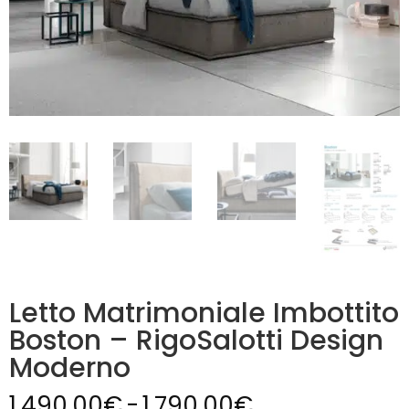
Letto Matrimoniale Imbottito
Boston – RigoSalotti Design
Moderno
Fascia
1.490,00
€
-
1.790,00
€