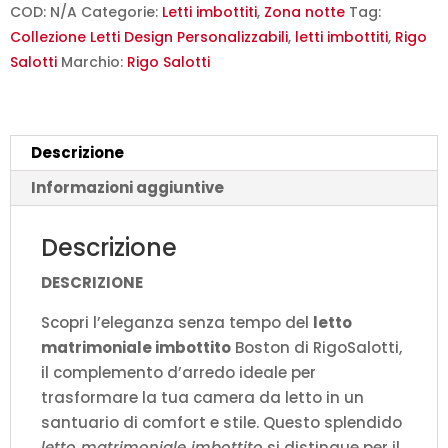
-
COD:
N/A
Categorie:
Letti imbottiti
,
Zona notte
Tag:
RigoSalotti
Collezione Letti Design Personalizzabili
,
letti imbottiti
,
Rigo
Design
Salotti
Marchio:
Rigo Salotti
Moderno
quantità
Descrizione
Informazioni aggiuntive
Descrizione
DESCRIZIONE
Scopri l’eleganza senza tempo del
letto
matrimoniale imbottito
Boston di RigoSalotti,
il complemento d’arredo ideale per
trasformare la tua camera da letto in un
santuario di comfort e stile. Questo splendido
letto matrimoniale imbottito
si distingue per il