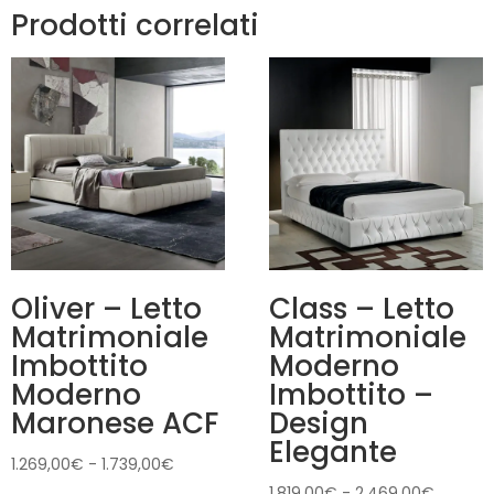
Prodotti correlati
Oliver – Letto
Class – Letto
Matrimoniale
Matrimoniale
Imbottito
Moderno
Moderno
Imbottito –
Maronese ACF
Design
Elegante
Fascia
1.269,00
€
-
1.739,00
€
di
Fascia
1.819,00
€
-
2.469,00
€