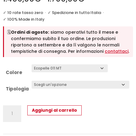
di
prezzo:
✓ 10 rate tasso zero
·
✓ Spedizione in tutta Italia
·
da
✓ 100% Made in Italy
1.490,00€
🗓️
Ordini di agosto:
siamo operativi tutto il mese e
a
confermiamo subito il tuo ordine. Le produzioni
1.790,00€
ripartono a settembre e da lì valgono le normali
tempistiche di consegna. Per informazioni
contattaci
.
Colore
Tipologia
Letto
Aggiungi al carrello
Matrimoniale
Imbottito
Boston