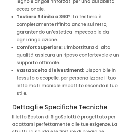
legno e angoli rinforzati per una durabilità
eccezionale.
Testiera Rifinita a 360°:
La testiera è
completamente rifinita anche sul retro,
garantendo un’estetica impeccabile da
ogni angolazione.
Comfort Superiore:
L’imbottitura di alta
qualità assicura un riposo confortevole e un
supporto ottimale.
Vasta Scelta di Rivestimenti:
Disponibile in
tessuto o ecopelle, per personalizzare il tuo
letto matrimoniale imbottito secondo il tuo
stile.
Dettagli e Specifiche Tecniche
Il letto Boston di RigoSalotti è progettato per
adattarsi perfettamente alle tue esigenze. La
struttura solida e le finiture di pregio ne