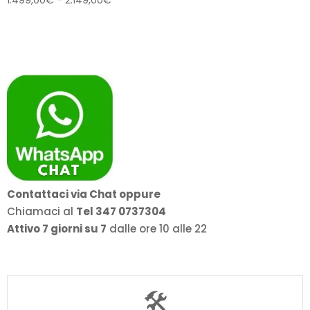
di
prezzo:
da
1.499,00€
a
2.149,00€
Contattaci via Chat oppure
Chiamaci al
Tel 347 0737304
Attivo 7 giorni su 7
dalle ore 10 alle 22
🛠️