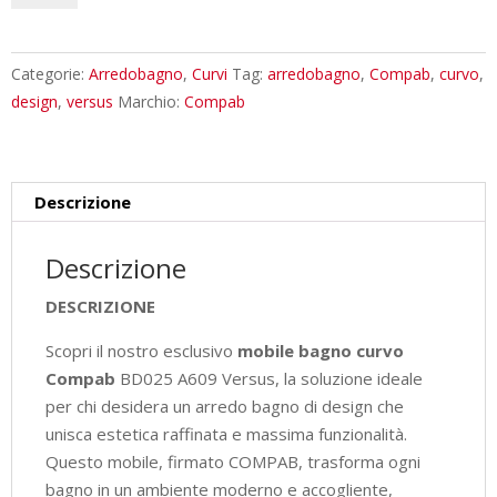
Curvo
Compab
BD025
Categorie:
Arredobagno
,
Curvi
Tag:
arredobagno
,
Compab
,
curvo
,
A609
design
,
versus
Marchio:
Compab
Versus
-
Design
Descrizione
Moderno
quantità
Descrizione
DESCRIZIONE
Scopri il nostro esclusivo
mobile bagno curvo
Compab
BD025 A609 Versus, la soluzione ideale
per chi desidera un arredo bagno di design che
unisca estetica raffinata e massima funzionalità.
Questo mobile, firmato COMPAB, trasforma ogni
bagno in un ambiente moderno e accogliente,