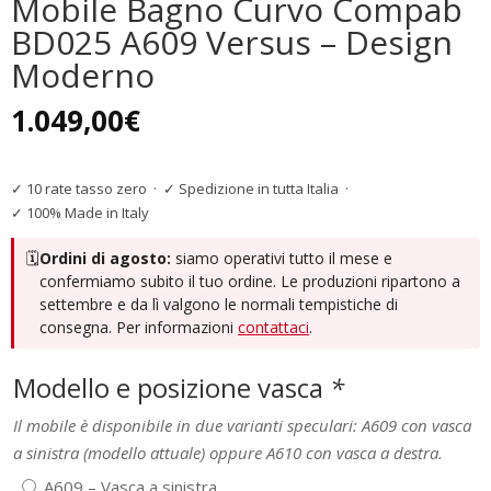
Mobile Bagno Curvo Compab
BD025 A609 Versus – Design
Moderno
1.049,00
€
✓ 10 rate tasso zero
·
✓ Spedizione in tutta Italia
·
✓ 100% Made in Italy
🗓️
Ordini di agosto:
siamo operativi tutto il mese e
confermiamo subito il tuo ordine. Le produzioni ripartono a
settembre e da lì valgono le normali tempistiche di
consegna. Per informazioni
contattaci
.
Modello e posizione vasca
*
Il mobile è disponibile in due varianti speculari: A609 con vasca
a sinistra (modello attuale) oppure A610 con vasca a destra.
A609 – Vasca a sinistra