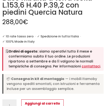
L.153,6 H.40 P.39,2 con
piedini Quercia Natura
288,00
€
✓ 10 rate tasso zero
·
✓ Spedizione in tutta Italia
·
✓ 100% Made in Italy
🗓️
Ordini di agosto:
siamo operativi tutto il mese e
confermiamo subito il tuo ordine. Le produzioni
ripartono a settembre e da lì valgono le normali
tempistiche di consegna. Per informazioni
contattaci
.
📦
Consegna in kit di montaggio
— i mobili Itamoby
vengono spediti smontati, con istruzioni e ferramenta
incluse per un assemblaggio semplice.
Base
Aggiungi al carrello