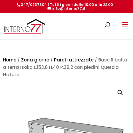
347/0737304 | Tutti i giorni dalle 10.00 alle 22.00
info@interno77.it
Products
search
Home
/
Zona giorno
/
Pareti attrezzate
/ Base Ribalta
a terra Isoka L.153,6 H.40 P.39,2 con piedini Quercia
Natura