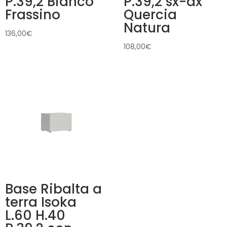
P.39,2 Bianco
P.39,2 sx-dx
Frassino
Quercia
Natura
136,00
€
108,00
€
Base Ribalta a
terra Isoka
L.60 H.40