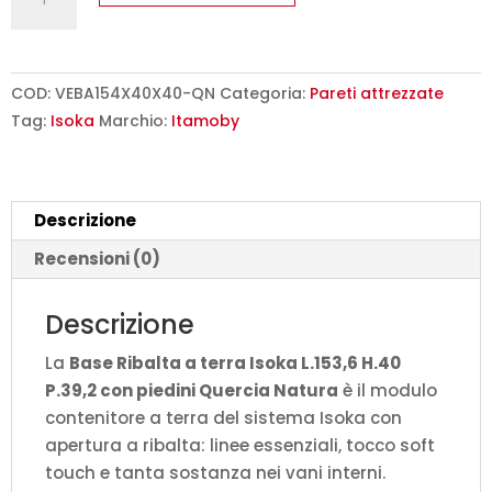
Ribalta
a
terra
Isoka
COD:
VEBA154X40X40-QN
Categoria:
Pareti attrezzate
L.153,6
Tag:
Isoka
Marchio:
Itamoby
H.40
P.39,2
con
Descrizione
piedini
Quercia
Recensioni (0)
Natura
quantità
Descrizione
La
Base Ribalta a terra Isoka L.153,6 H.40
P.39,2 con piedini Quercia Natura
è il modulo
contenitore a terra del sistema Isoka con
apertura a ribalta: linee essenziali, tocco soft
touch e tanta sostanza nei vani interni.