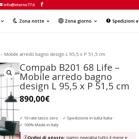
info@interno77.it
Products
search
Zona notte
Zona giorno
Spedizioni 
– Mobile arredo bagno design L 95,5 x P 51,5 cm
Compab B201 68 Life –
Mobile arredo bagno
design L 95,5 x P 51,5 cm
890,00
€
✓ 10 rate tasso zero
·
✓ Spedizione in tutta Italia
·
✓ 100% Made in Italy
🗓️
Ordini di agosto:
siamo operativi tutto il mese e