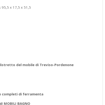
 95,5 x 17,5 x 51,5
distretto del mobile di Treviso-Pordenone
e completi di ferramenta
NI MOBILI BAGNO