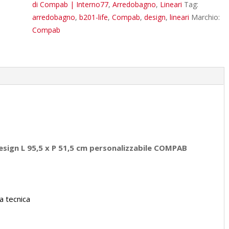
Mobile
di Compab | Interno77
,
Arredobagno
,
Lineari
Tag:
arredo
arredobagno
,
b201-life
,
Compab
,
design
,
lineari
Marchio:
bagno
Compab
design
L
95,5
x
P
51,5
cm
quantità
esign L 95,5 x P 51,5 cm personalizzabile COMPAB
ea tecnica