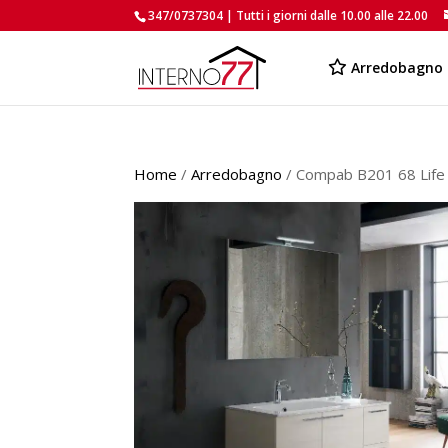
347/0737304 | Tutti i giorni dalle 10.00 alle 22.00
Arredobagno
Home
/
Arredobagno
/ Compab B201 68 Life 