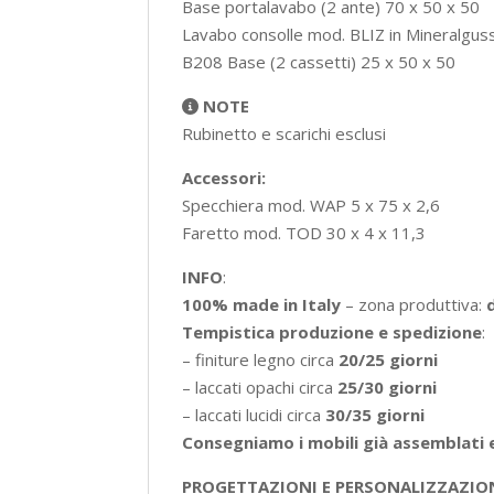
Base portalavabo (2 ante) 70 x 50 x 50
Lavabo consolle mod. BLIZ in Mineralguss
B208 Base (2 cassetti) 25 x 50 x 50
NOTE
Rubinetto e scarichi esclusi
Accessori:
Specchiera mod. WAP 5 x 75 x 2,6
Faretto mod. TOD 30 x 4 x 11,3
INFO
:
100% made in Italy
– zona produttiva:
Tempistica produzione e spedizione
:
– finiture legno circa
20/25 giorni
– laccati opachi circa
25/30 giorni
– laccati lucidi circa
30/35 giorni
Consegniamo i mobili già assemblati 
PROGETTAZIONI E PERSONALIZZAZIO