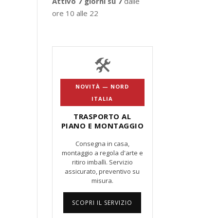
Attivo 7 giorni su 7
dalle
ore 10 alle 22
🛠️
NOVITÀ — NORD
ITALIA
TRASPORTO AL
PIANO E MONTAGGIO
Consegna in casa,
montaggio a regola d'arte e
ritiro imballi. Servizio
assicurato, preventivo su
misura.
SCOPRI IL SERVIZIO