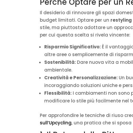
Perché Optare per un R
Il desiderio di rinnovare gli spazi dome
budget limitati. Optare per un
restylin
stile, ma piuttosto adottare un approccio
per cui questa scelta si rivela vincente:
Risparmio Significativo:
È il vantaggio
altre aree o semplicemente di risparm
Sostenibilità:
Dare nuova vita a mobili 
ambientale.
Creatività e Personalizzazione:
Un bud
incoraggiando soluzioni uniche e perso
Flessibilità:
I cambiamenti non sono p
modificare lo stile più facilmente nel 
Per approfondire le tecniche di riuso cre
sull’Upcycling
, una pratica che si sposa