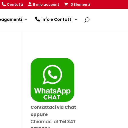
Contatti
Il mio account
0 Elementi
 pagamenti
Info e Contatti
Contattaci via Chat
oppure
Chiamaci al
Tel 347