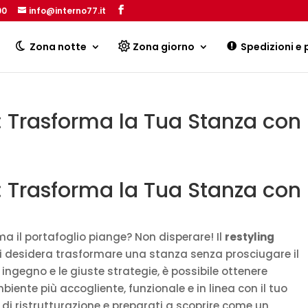
00
info@interno77.it
Products
search
Zona notte
Zona giorno
Spedizioni e
 Trasforma la Tua Stanza con
 Trasforma la Tua Stanza con
a il portafoglio piange? Non disperare! Il
restyling
hi desidera trasformare una stanza senza prosciugare il
 ingegno e le giuste strategie, è possibile ottenere
iente più accogliente, funzionale e in linea con il tuo
i di ristrutturazione e preparati a scoprire come un