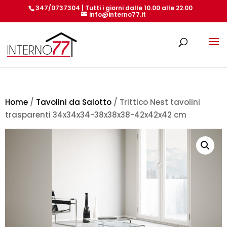
347/0737304 | Tutti i giorni dalle 10.00 alle 22.00
info@interno77.it
Products
search
Home
/
Tavolini da Salotto
/ Trittico Nest tavolini
trasparenti 34x34x34-38x38x38-42x42x42 cm