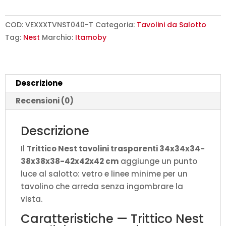
trasparenti
34x34x34-
COD:
VEXXXTVNST040-T
Categoria:
Tavolini da Salotto
38x38x38-
Tag:
Nest
Marchio:
Itamoby
42x42x42
cm
quantità
Descrizione
Recensioni (0)
Descrizione
Il
Trittico Nest tavolini trasparenti 34x34x34-
38x38x38-42x42x42 cm
aggiunge un punto
luce al salotto: vetro e linee minime per un
tavolino che arreda senza ingombrare la
vista.
Caratteristiche — Trittico Nest