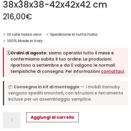
38x38x38-42x42x42 cm
216,00
€
✓ 10 rate tasso zero
·
✓ Spedizione in tutta Italia
·
✓ 100% Made in Italy
🗓️
Ordini di agosto:
siamo operativi tutto il mese e
confermiamo subito il tuo ordine. Le produzioni
ripartono a settembre e da lì valgono le normali
tempistiche di consegna. Per informazioni
contattaci
.
📦
Consegna in kit di montaggio
— i mobili Itamoby
vengono spediti smontati, con istruzioni e ferramenta
incluse per un assemblaggio semplice.
Trittico
Aggiungi al carrello
Nest
tavolini